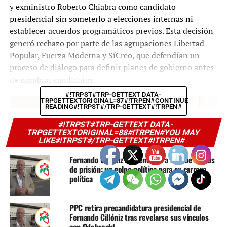
y exministro Roberto Chiabra como candidato
presidencial sin someterlo a elecciones internas ni
establecer acuerdos programáticos previos. Esta decisión
generó rechazo por parte de las agrupaciones Libertad
Popular, Fuerza Moderna y SíCreo, que defendían un
proceso de diálogo para definir planes de gobierno antes
de nombrar candidatos.
#!TRPST#TRP-GETTEXT DATA-
TRPGETTEXTORIGINAL=87#!TRPEN#CONTINUE
READING#!TRPST#/TRP-GETTEXT#!TRPEN#
#!TRPST#TRP-GETTEXT DATA-
TRPGETTEXTORIGINAL=88#!TRPEN#YOU MAY
LIKE#!TRPST#/TRP-GETTEXT#!TRPEN#
Fernando Cillóniz sentenciado a más de 4 años
de prisión: un golpe político para su carrera
política
PPC retira precandidatura presidencial de
Fernando Cillóniz tras revelarse sus vínculos
con Odebrecht