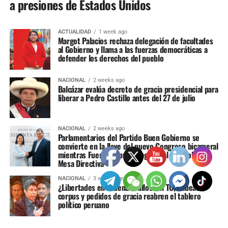
a presiones de Estados Unidos
ACTUALIDAD
1 week ago
Margot Palacios rechaza delegación de facultades
al Gobierno y llama a las fuerzas democráticas a
defender los derechos del pueblo
NACIONAL
2 weeks ago
Balcázar evalúa decreto de gracia presidencial para
liberar a Pedro Castillo antes del 27 de julio
NACIONAL
2 weeks ago
Parlamentarios del Partido Buen Gobierno se
convierte en la llave del nuevo Congreso bicameral
mientras Fuerza Popular negocia el control de la
Mesa Directiva
NACIONAL
3 weeks ago
¿Libertades en cadena? Fallos del TC, hábeas
corpus y pedidos de gracia reabren el tablero
político peruano