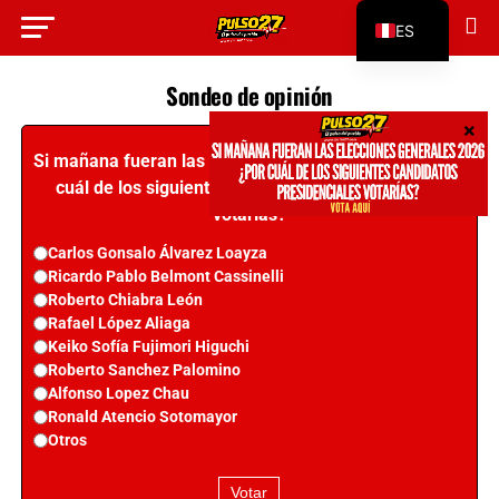
ES
EN
Sondeo de opinión
Si mañana fueran las elecciones generales 2026 ¿Por
cuál de los siguientes candidatos presidenciales
votarías?
Carlos Gonsalo Álvarez Loayza​
Ricardo Pablo Belmont Cassinelli
Roberto Chiabra León
Rafael López Aliaga
Keiko Sofía Fujimori Higuchi
Roberto Sanchez Palomino
Alfonso Lopez Chau
Ronald Atencio Sotomayor
Otros
Votar