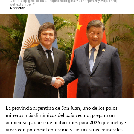
#!trpst#trp-gettext data-trpgettextoriginal=71#!trpen#By#!trpst#/trp-
críticos por la disputa territorial entre organizaciones
gettext#!trpen#
Redactor
criminales.
El Ministerio de Defensa y el Ministerio del Interior
informaron que las operaciones en Pataz continuarán de
manera sostenida hasta desarticular a las bandas
delictivas que mantienen en zozobra a la región. En
tanto, los ocho trabajadores rescatados reciben atención
médica y apoyo psicológico antes de reencontrarse con
sus familiares.
La provincia argentina de San Juan, uno de los polos
mineros más dinámicos del país vecino, prepara un
ambicioso paquete de licitaciones para 2026 que incluye
áreas con potencial en uranio y tierras raras, minerales