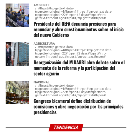
El plan se enmarca en la política de apertura minera del
AMBIENTE
gobierno de Javier Milei, con incentivos como el RIGI
#!trpst#trp-gettext data-
trpgettextoriginal=4#!trpen##!trpst#trp-gettext data-
trpgettextoriginal=22#!trpen#2 days#!trpst#/trp-
atrayendo capitales diversos. Sin embargo, analistas
gettext#!trpen# ago#!trpst#/trp-gettext#!trpen#
Presidente del OEFA denuncia presiones para
advierten que el verdadero boom para Argentina en 2026
renunciar y abre cuestionamientos sobre el inicio
se espera en litio y cobre, mientras uranio y tierras raras
del nuevo Gobierno
permanecen en fase exploratoria, con debates sobre
impactos ambientales y beneficios económicos para las
AGRICULTURA
#!trpst#trp-gettext data-
trpgettextoriginal=4#!trpen##!trpst#trp-gettext data-
comunidades locales. Esta estrategia busca consolidar al
trpgettextoriginal=22#!trpen#2 days#!trpst#/trp-
gettext#!trpen# ago#!trpst#/trp-gettext#!trpen#
país como potencia minera sudamericana, compitiendo
Reorganización del MIDAGRI abre debate sobre el
con vecinos como Chile y Perú en un escenario
momento de la reforma y la participación del
sector agrario
geopolítico cada vez más disputado.
NACIONAL
#!trpst#trp-gettext data-
trpgettextoriginal=4#!trpen##!trpst#trp-gettext data-
trpgettextoriginal=22#!trpen#3 days#!trpst#/trp-
gettext#!trpen# ago#!trpst#/trp-gettext#!trpen#
Congreso bicameral define distribución de
comisiones y abre negociación por las principales
presidencias
TENDENCIA