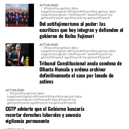
ACTUALIDAD
#!trpst#trp-gettext data-
trpgettextoriginal=4#!trpen##!trpst#trp-gettext data-
trpgettextoriginal=126#!trpen#1 week#!trpst#/trp-
gettext#!trpen# ago#!trpst#/trp-gettext#!trpen#
Del antifujimorismo al poder: los
excríticos que hoy integran y defienden el
gobierno de Keiko Fujimori
ACTUALIDAD
#!trpst#trp-gettext data-
trpgettextoriginal=4#!trpen##!trpst#trp-gettext data-
trpgettextoriginal=126#!trpen#1 week#!trpst#/trp-
gettext#!trpen# ago#!trpst#/trp-gettext#!trpen#
Tribunal Constitucional anula condena de
Ollanta Humala y ordena archivar
definitivamente el caso por lavado de
activos
ACTUALIDAD
#!trpst#trp-gettext data-
trpgettextoriginal=4#!trpen##!trpst#trp-gettext data-
trpgettextoriginal=22#!trpen#4 days#!trpst#/trp-
gettext#!trpen# ago#!trpst#/trp-gettext#!trpen#
CGTP advierte que el Gobierno buscaría
recortar derechos laborales y anuncia
vigilancia permanente