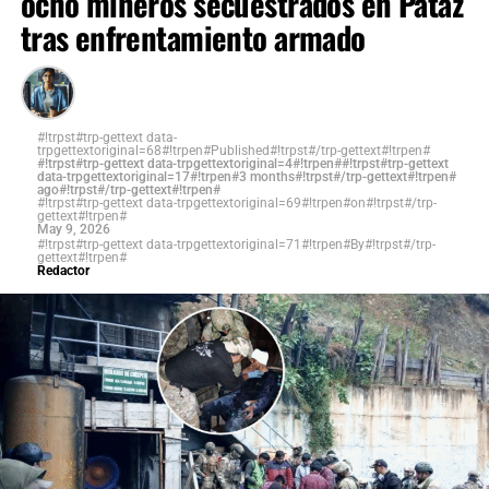
ocho mineros secuestrados en Pataz
administración estadounidense mantiene una influencia
tras enfrentamiento armado
significativa sobre decisiones económicas y financieras
del nuevo gobierno.
La otra gran incógnita es política. Delcy Rodríguez ha
#!trpst#trp-gettext data-
dicho que habrá elecciones, pero todavía no existe un
trpgettextoriginal=68#!trpen#Published#!trpst#/trp-gettext#!trpen#
#!trpst#trp-gettext data-trpgettextoriginal=4#!trpen##!trpst#trp-gettext
cronograma definido ni garantías claras para la
data-trpgettextoriginal=17#!trpen#3 months#!trpst#/trp-gettext#!trpen#
ago#!trpst#/trp-gettext#!trpen#
participación de toda la oposición. La legitimidad del
#!trpst#trp-gettext data-trpgettextoriginal=69#!trpen#on#!trpst#/trp-
gettext#!trpen#
proceso dependerá de que los comicios sean libres,
May 9, 2026
#!trpst#trp-gettext data-trpgettextoriginal=71#!trpen#By#!trpst#/trp-
transparentes y reconocidos por la comunidad
gettext#!trpen#
Redactor
internacional.
Mientras tanto, la población venezolana sigue
enfrentando pobreza, inflación y deterioro de los
servicios públicos. En ese contexto, la verdadera prueba
de la transición no será el discurso oficial, sino la mejora
real en la vida de los ciudadanos.