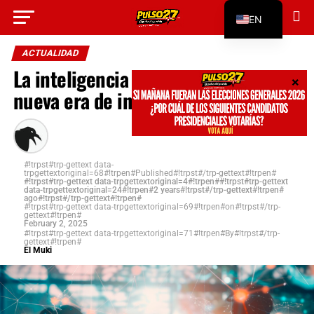
#!trpst#trp-gettext data-
EN
trpgettextoriginal=312#!trpen#Go to mobile
version#!trpst#/trp-gettext#!trpen#
ES
ACTUALIDAD
La inteligencia artificial impulsa una
nueva era de innovación tecnológica
#!trpst#trp-gettext data-
trpgettextoriginal=68#!trpen#Published#!trpst#/trp-gettext#!trpen#
#!trpst#trp-gettext data-trpgettextoriginal=4#!trpen##!trpst#trp-gettext
data-trpgettextoriginal=24#!trpen#2 years#!trpst#/trp-gettext#!trpen#
ago#!trpst#/trp-gettext#!trpen#
#!trpst#trp-gettext data-trpgettextoriginal=69#!trpen#on#!trpst#/trp-
gettext#!trpen#
February 2, 2025
#!trpst#trp-gettext data-trpgettextoriginal=71#!trpen#By#!trpst#/trp-
gettext#!trpen#
El Muki