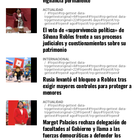
con otras bancadas para conducir las comisiones más
ACTUALIDAD
relevantes y asegurar la viabilidad de las iniciativas
#!trpst#trp-gettext data-
trpgettextoriginal=4#!trpen##!trpst#trp-gettext data-
legislativas durante el periodo 2026-2027.
trpgettextoriginal=22#!trpen#6 days#!trpst#/trp-
gettext#!trpen# ago#!trpst#/trp-gettext#!trpen#
El voto de «supervivencia política» de
Silvana Robles frente a sus procesos
judiciales y cuestionamientos sobre su
patrimonio
INTERNACIONAL
#!trpst#trp-gettext data-
trpgettextoriginal=4#!trpen##!trpst#trp-gettext data-
trpgettextoriginal=22#!trpen#6 days#!trpst#/trp-
gettext#!trpen# ago#!trpst#/trp-gettext#!trpen#
Rusia levantó el bloqueo a Roblox tras
exigir mayores controles para proteger a
menores
ACTUALIDAD
#!trpst#trp-gettext data-
trpgettextoriginal=4#!trpen##!trpst#trp-gettext data-
trpgettextoriginal=22#!trpen#7 days#!trpst#/trp-
gettext#!trpen# ago#!trpst#/trp-gettext#!trpen#
Margot Palacios rechaza delegación de
facultades al Gobierno y llama a las
fuerzas democráticas a defender los