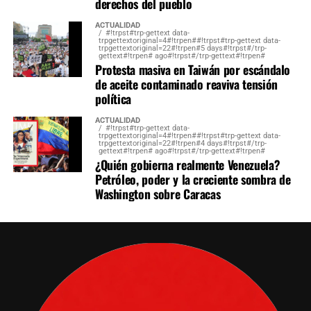
derechos del pueblo
ACTUALIDAD
#!trpst#trp-gettext data-
trpgettextoriginal=4#!trpen##!trpst#trp-gettext data-
trpgettextoriginal=22#!trpen#5 days#!trpst#/trp-
gettext#!trpen# ago#!trpst#/trp-gettext#!trpen#
Protesta masiva en Taiwán por escándalo
de aceite contaminado reaviva tensión
política
ACTUALIDAD
#!trpst#trp-gettext data-
trpgettextoriginal=4#!trpen##!trpst#trp-gettext data-
trpgettextoriginal=22#!trpen#4 days#!trpst#/trp-
gettext#!trpen# ago#!trpst#/trp-gettext#!trpen#
¿Quién gobierna realmente Venezuela?
Petróleo, poder y la creciente sombra de
Washington sobre Caracas