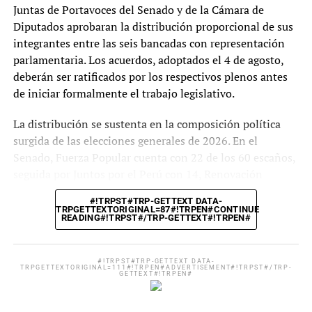
Juntas de Portavoces del Senado y de la Cámara de
Diputados aprobaran la distribución proporcional de sus
integrantes entre las seis bancadas con representación
parlamentaria. Los acuerdos, adoptados el 4 de agosto,
deberán ser ratificados por los respectivos plenos antes
de iniciar formalmente el trabajo legislativo.
La distribución se sustenta en la composición política
surgida de las elecciones generales de 2026. En el
Senado, Fuerza Popular cuenta con 22 de los 60 escaños,
seguida por Juntos por el Perú con 14, Renovación
Popular con 8, Partido del Buen Gobierno con 7, Partido
#!TRPST#TRP-GETTEXT DATA-
Cívico Obras con 5 y Ahora Nación con 4. En la Cámara
TRPGETTEXTORIGINAL=87#!TRPEN#CONTINUE
READING#!TRPST#/TRP-GETTEXT#!TRPEN#
de Diputados, Fuerza Popular posee 41 de los 130
curules, Juntos por el Perú 32, Partido del Buen Gobierno
18, Renovación Popular 15, Partido Cívico Obras 14 y
#!TRPST#TRP-GETTEXT DATA-
TRPGETTEXTORIGINAL=111#!TRPEN#ADVERTISEMENT#!TRPST#/TRP-
Ahora Nación 10. Ninguna bancada alcanza mayoría
GETTEXT#!TRPEN#
absoluta, por lo que los acuerdos dependerán de
negociaciones y alianzas entre grupos parlamentarios.