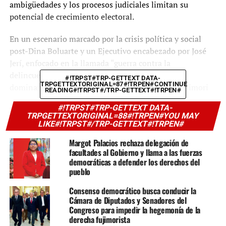
ambigüedades y los procesos judiciales limitan su
potencial de crecimiento electoral.
En un escenario marcado por la crisis política y social
post-Dina Boluarte y un Ejecutivo encabezado por José
Jerí, enfocado en la llamada “guerra contra la
delincuencia”, la derecha mantiene una posición
#!TRPST#TRP-GETTEXT DATA-
TRPGETTEXTORIGINAL=87#!TRPEN#CONTINUE
dominante: Rafael López Aliaga (10%) y Keiko Fujimori
READING#!TRPST#/TRP-GETTEXT#!TRPEN#
(8%) encabezan las preferencias, según Ipsos (octubre
#!TRPST#TRP-GETTEXT DATA-
2025). En conjunto, aparentemente las opciones
TRPGETTEXTORIGINAL=88#!TRPEN#YOU MAY
progresistas y de izquierda no superan el 15% de
LIKE#!TRPST#/TRP-GETTEXT#!TRPEN#
intención de voto, reflejando una pérdida de influencia
Margot Palacios rechaza delegación de
en amplios sectores urbanos y de clase media, por falta
facultades al Gobierno y llama a las fuerzas
de la unidad bajo un liderazgo claro, principalmente.
democráticas a defender los derechos del
pueblo
Perú Libre, liderado por Vladimir Cerrón, mantiene una
Consenso democrático busca conducir la
base electoral andina cercana al 2%, con un discurso
Cámara de Diputados y Senadores del
antisistema que conserva arraigo en el sur y centro del
Congreso para impedir la hegemonía de la
país. Pero Cerrón, inscrito como precandidato
derecha fujimorista