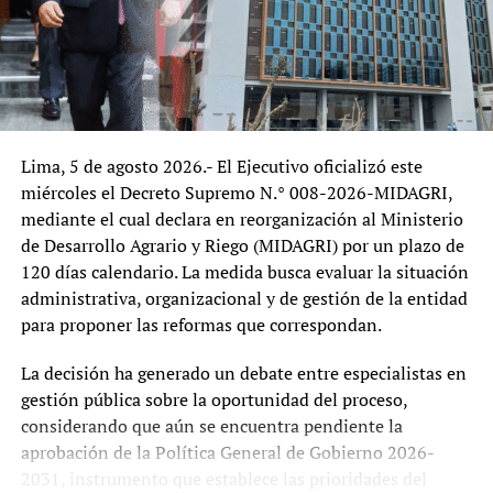
Huracán Melissa golpea Cuba sin víctimas fatales: defensa
Desde una perspectiva institucional, el episodio plantea
civil demostró su eficacia
interrogantes sobre la relación entre el Poder Ejecutivo y
los organismos técnicos especializados. Si bien todo
#!TRPST#TRP-GETTEXT DATA-TRPGETTEXTORIGINAL=86#!TRPEN#DON'T
MISS#!TRPST#/TRP-GETTEXT#!TRPEN#
gobierno tiene la potestad de definir prioridades y
Partidos Políticos Inscriben Planchas Presidenciales ante
conformar equipos en los cargos de confianza, los
Órganos Internos de Cara a Elecciones 2026
organismos cuyos titulares cuentan con mandatos
Lima, 5 de agosto 2026.- El Ejecutivo oficializó este
legales buscan precisamente garantizar continuidad,
miércoles el Decreto Supremo N.° 008-2026-MIDAGRI,
autonomía técnica y estabilidad frente a cambios
admin
mediante el cual declara en reorganización al Ministerio
políticos. Cualquier intento de apartar a estos
de Desarrollo Agrario y Riego (MIDAGRI) por un plazo de
funcionarios fuera del procedimiento establecido podría
120 días calendario. La medida busca evaluar la situación
generar cuestionamientos sobre la seguridad jurídica y la
administrativa, organizacional y de gestión de la entidad
independencia institucional.
para proponer las reformas que correspondan.
El caso también representa una primera prueba para la
La decisión ha generado un debate entre especialistas en
nueva administración en materia de gobernanza pública.
gestión pública sobre la oportunidad del proceso,
Más allá de la veracidad de las denuncias —que deberá
considerando que aún se encuentra pendiente la
ser esclarecida mediante las investigaciones
aprobación de la Política General de Gobierno 2026-
correspondientes—, la ausencia de una respuesta oficial
2031, instrumento que establece las prioridades del
rápida podría afectar la percepción de transparencia y