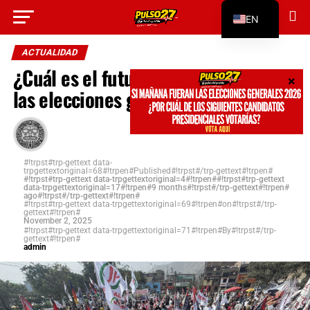
#!trpst#trp-gettext data-
EN
trpgettextoriginal=312#!trpen#Go to mobile
version#!trpst#/trp-gettext#!trpen#
ES
ACTUALIDAD
¿Cuál es el futuro de la izquierda en
las elecciones generales 2026?
#!trpst#trp-gettext data-
trpgettextoriginal=68#!trpen#Published#!trpst#/trp-gettext#!trpen#
#!trpst#trp-gettext data-trpgettextoriginal=4#!trpen##!trpst#trp-gettext
data-trpgettextoriginal=17#!trpen#9 months#!trpst#/trp-gettext#!trpen#
ago#!trpst#/trp-gettext#!trpen#
#!trpst#trp-gettext data-trpgettextoriginal=69#!trpen#on#!trpst#/trp-
gettext#!trpen#
November 2, 2025
#!trpst#trp-gettext data-trpgettextoriginal=71#!trpen#By#!trpst#/trp-
gettext#!trpen#
admin