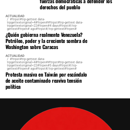
fuerzas democráticas a defender los
derechos del pueblo
ACTUALIDAD
#!trpst#trp-gettext data-
trpgettextoriginal=4#!trpen##!trpst#trp-gettext data-
trpgettextoriginal=22#!trpen#4 days#!trpst#/trp-
gettext#!trpen# ago#!trpst#/trp-gettext#!trpen#
¿Quién gobierna realmente Venezuela?
Petróleo, poder y la creciente sombra de
Washington sobre Caracas
ACTUALIDAD
#!trpst#trp-gettext data-
trpgettextoriginal=4#!trpen##!trpst#trp-gettext data-
trpgettextoriginal=22#!trpen#5 days#!trpst#/trp-
gettext#!trpen# ago#!trpst#/trp-gettext#!trpen#
Protesta masiva en Taiwán por escándalo
de aceite contaminado reaviva tensión
política