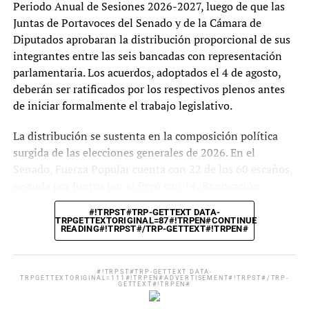
Periodo Anual de Sesiones 2026-2027, luego de que las
Juntas de Portavoces del Senado y de la Cámara de
Diputados aprobaran la distribución proporcional de sus
integrantes entre las seis bancadas con representación
parlamentaria. Los acuerdos, adoptados el 4 de agosto,
deberán ser ratificados por los respectivos plenos antes
de iniciar formalmente el trabajo legislativo.
La distribución se sustenta en la composición política
surgida de las elecciones generales de 2026. En el
Senado, Fuerza Popular cuenta con 22 de los 60 escaños,
seguida por Juntos por el Perú con 14, Renovación
Popular con 8, Partido del Buen Gobierno con 7, Partido
#!TRPST#TRP-GETTEXT DATA-
Cívico Obras con 5 y Ahora Nación con 4. En la Cámara
TRPGETTEXTORIGINAL=87#!TRPEN#CONTINUE
READING#!TRPST#/TRP-GETTEXT#!TRPEN#
de Diputados, Fuerza Popular posee 41 de los 130
curules, Juntos por el Perú 32, Partido del Buen Gobierno
18, Renovación Popular 15, Partido Cívico Obras 14 y
#!TRPST#TRP-GETTEXT DATA-
TRPGETTEXTORIGINAL=111#!TRPEN#ADVERTISEMENT#!TRPST#/TRP-
Ahora Nación 10. Ninguna bancada alcanza mayoría
GETTEXT#!TRPEN#
absoluta, por lo que los acuerdos dependerán de