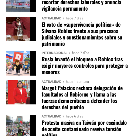
recortar derechos laborales y anuncia
vicepresidentes y secretarios de cada grupo de trabajo.
vigilancia permanente
Estas designaciones representan la etapa de mayor
negociación política, pues las presidencias de comisiones
ACTUALIDAD
hace 7 días
El voto de «supervivencia política» de
estratégicas como Constitución, Economía, Justicia y
Silvana Robles frente a sus procesos
Fiscalización suelen concentrar la mayor influencia en la
judiciales y cuestionamientos sobre su
agenda legislativa.
patrimonio
INTERNACIONAL
hace 7 días
La conformación de las comisiones marcará el equilibrio
Rusia levantó el bloqueo a Roblox tras
de poder dentro del primer Congreso bicameral instalado
exigir mayores controles para proteger a
tras la reforma constitucional. Si bien Fuerza Popular
menores
parte como la primera fuerza parlamentaria, la ausencia
ACTUALIDAD
hace 1 semana
de una mayoría absoluta obliga a construir consensos
Margot Palacios rechaza delegación de
con otras bancadas para conducir las comisiones más
facultades al Gobierno y llama a las
relevantes y asegurar la viabilidad de las iniciativas
fuerzas democráticas a defender los
legislativas durante el periodo 2026-2027.
derechos del pueblo
ACTUALIDAD
hace 6 días
Protesta masiva en Taiwán por escándalo
de aceite contaminado reaviva tensión
política