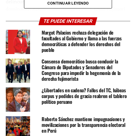
delincuencia”, la derecha mantiene una posición
CONTINUAR LEYENDO
dominante: Rafael López Aliaga (10%) y Keiko Fujimori
(8%) encabezan las preferencias, según Ipsos (octubre
TE PUEDE INTERESAR
2025). En conjunto, aparentemente las opciones
progresistas y de izquierda no superan el 15% de
Margot Palacios rechaza delegación de
intención de voto, reflejando una pérdida de influencia
facultades al Gobierno y llama a las fuerzas
democráticas a defender los derechos del
en amplios sectores urbanos y de clase media, por falta
pueblo
de la unidad bajo un liderazgo claro, principalmente.
Consenso democrático busca conducir la
Perú Libre, liderado por Vladimir Cerrón, mantiene una
Cámara de Diputados y Senadores del
Congreso para impedir la hegemonía de la
base electoral andina cercana al 2%, con un discurso
derecha fujimorista
antisistema que conserva arraigo en el sur y centro del
país. Pero Cerrón, inscrito como precandidato
¿Libertades en cadena? Fallos del TC, hábeas
presidencial este 31 de octubre, afronta una orden de
corpus y pedidos de gracia reabren el tablero
político peruano
captura por lavado de activos y su asociación con el
régimen de Dina Boluarte, debilita su candidatura.
Además, la imagen de Cerrón y del partido se han
Roberto Sánchez mantiene impugnaciones y
deteriorado tras acusaciones de pactar con Fuerza
movilizaciones por la transparencia electoral
en Perú
Popular y sus aliados del Congreso y el Ejecutivo durante