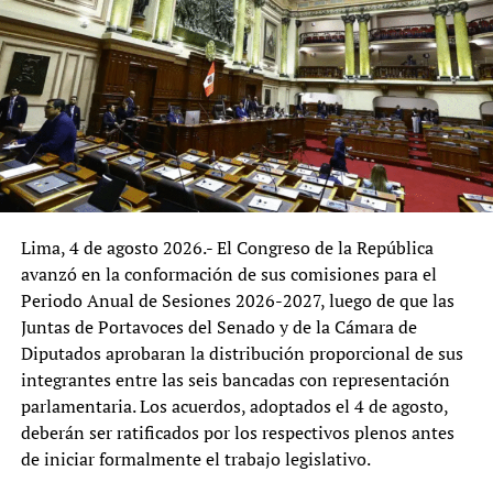
organizaciones agrarias, juntas de usuarios de riego,
cooperativas, agroexportadores, trabajadores agrarios,
comerciantes y empresas de la cadena agroalimentaria
podría enriquecer el diagnóstico, al incorporar la
experiencia de quienes interactúan de manera
permanente con los servicios que brinda el ministerio.
La reorganización del MIDAGRI representa una
oportunidad para fortalecer la gestión institucional y
Lima, 4 de agosto 2026.- El Congreso de la República
adecuarla a los desafíos del desarrollo agrario. El
avanzó en la conformación de sus comisiones para el
principal reto será que las reformas logren combinar
Periodo Anual de Sesiones 2026-2027, luego de que las
eficiencia administrativa, alineamiento con las políticas
Juntas de Portavoces del Senado y de la Cámara de
nacionales y una amplia participación de los actores del
Diputados aprobaran la distribución proporcional de sus
sector, con el propósito de consolidar una institución
integrantes entre las seis bancadas con representación
orientada a responder de manera más efectiva a las
parlamentaria. Los acuerdos, adoptados el 4 de agosto,
necesidades del agro peruano.
deberán ser ratificados por los respectivos plenos antes
de iniciar formalmente el trabajo legislativo.