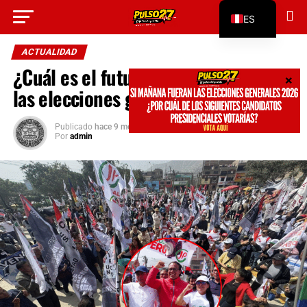
Go to mobile version
ES
EN
ACTUALIDAD
¿Cuál es el futuro de la izquierda en
las elecciones generales 2026?
Publicado
hace 9 meses
en
noviembre 2, 2025
Por
admin