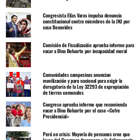
Congresista Elías Varas impulsa denuncia
constitucional contra miembros de la JNJ por
caso Benavides
Comisión de Fiscalización aprueba informe para
vacar a Dina Boluarte por incapacidad moral
El proyecto de ley, que fue observado por el Gobierno de
Comunidades campesinas anuncian
Dina Boluarte en enero, busca revertir la eliminación de
movilización y paro nacional para exigir la
la detención preliminar en casos de no flagrancia, una
derogatoria de la Ley 32293 de expropiación
medida que ha sido criticada por expertos y ciudadanos
de tierras comunales
por favorecer a políticos implicados en delitos graves.
Congreso aprueba informe que recomienda
Entre los beneficiados por la eliminación de esta figura
vacar a Dina Boluarte por el caso «Cofre
se encuentran el vocero presidencial Fredy Hinojosa, el
Presidencial»
exministro del Midis Julio Demartini y el líder de Perú
Libre, Vladimir Cerrón.
Perú en crisis: Mayoría de peruanos cree que
leyes del Congreso favorecen a la delincuencia