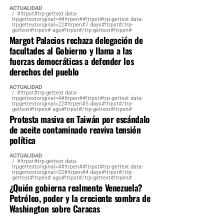
ACTUALIDAD
#!trpst#trp-gettext data-
trpgettextoriginal=4#!trpen##!trpst#trp-gettext data-
trpgettextoriginal=22#!trpen#7 days#!trpst#/trp-
gettext#!trpen# ago#!trpst#/trp-gettext#!trpen#
Margot Palacios rechaza delegación de
facultades al Gobierno y llama a las
fuerzas democráticas a defender los
derechos del pueblo
ACTUALIDAD
#!trpst#trp-gettext data-
trpgettextoriginal=4#!trpen##!trpst#trp-gettext data-
trpgettextoriginal=22#!trpen#5 days#!trpst#/trp-
gettext#!trpen# ago#!trpst#/trp-gettext#!trpen#
Protesta masiva en Taiwán por escándalo
de aceite contaminado reaviva tensión
política
ACTUALIDAD
#!trpst#trp-gettext data-
trpgettextoriginal=4#!trpen##!trpst#trp-gettext data-
trpgettextoriginal=22#!trpen#4 days#!trpst#/trp-
gettext#!trpen# ago#!trpst#/trp-gettext#!trpen#
¿Quién gobierna realmente Venezuela?
Petróleo, poder y la creciente sombra de
Washington sobre Caracas