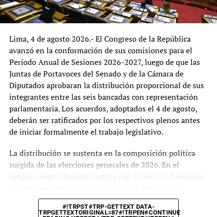
nacionales y una amplia participación de los actores del
sector, con el propósito de consolidar una institución
orientada a responder de manera más efectiva a las
Lima, 4 de agosto 2026.- El Congreso de la República
necesidades del agro peruano.
avanzó en la conformación de sus comisiones para el
Periodo Anual de Sesiones 2026-2027, luego de que las
Juntas de Portavoces del Senado y de la Cámara de
Diputados aprobaran la distribución proporcional de sus
integrantes entre las seis bancadas con representación
parlamentaria. Los acuerdos, adoptados el 4 de agosto,
deberán ser ratificados por los respectivos plenos antes
de iniciar formalmente el trabajo legislativo.
La distribución se sustenta en la composición política
surgida de las elecciones generales de 2026. En el
Senado, Fuerza Popular cuenta con 22 de los 60 escaños,
seguida por Juntos por el Perú con 14, Renovación
Popular con 8, Partido del Buen Gobierno con 7, Partido
#!TRPST#TRP-GETTEXT DATA-
Cívico Obras con 5 y Ahora Nación con 4. En la Cámara
TRPGETTEXTORIGINAL=87#!TRPEN#CONTINUE