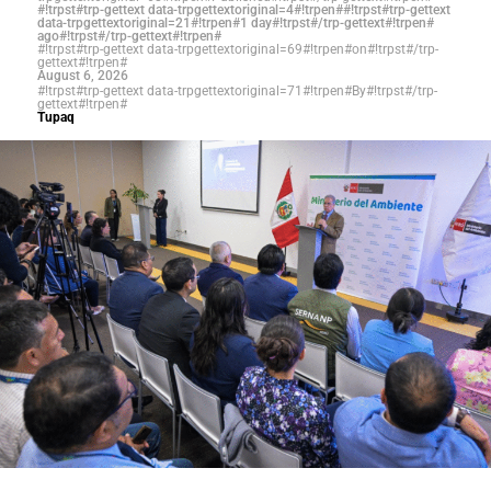
#!trpst#trp-gettext data-trpgettextoriginal=4#!trpen##!trpst#trp-gettext
data-trpgettextoriginal=21#!trpen#1 day#!trpst#/trp-gettext#!trpen#
ago#!trpst#/trp-gettext#!trpen#
#!trpst#trp-gettext data-trpgettextoriginal=69#!trpen#on#!trpst#/trp-
gettext#!trpen#
August 6, 2026
#!trpst#trp-gettext data-trpgettextoriginal=71#!trpen#By#!trpst#/trp-
gettext#!trpen#
Tupaq
El debate de la restitución de la detención preliminar ha
generado divisiones en el Congreso. Mientras que las