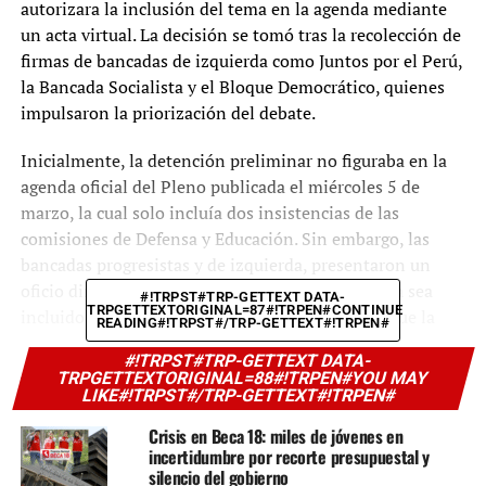
autorizara la inclusión del tema en la agenda mediante
un acta virtual. La decisión se tomó tras la recolección de
firmas de bancadas de izquierda como Juntos por el Perú,
la Bancada Socialista y el Bloque Democrático, quienes
impulsaron la priorización del debate.
Inicialmente, la detención preliminar no figuraba en la
agenda oficial del Pleno publicada el miércoles 5 de
marzo, la cual solo incluía dos insistencias de las
comisiones de Defensa y Educación. Sin embargo, las
bancadas progresistas y de izquierda, presentaron un
oficio dirigido a Salhuana solicitando que el tema sea
#!TRPST#TRP-GETTEXT DATA-
TRPGETTEXTORIGINAL=87#!TRPEN#CONTINUE
incluido en la sesión del jueves. Argumentaron que la
READING#!TRPST#/TRP-GETTEXT#!TRPEN#
eliminación de esta figura legal, vigente desde diciembre
#!TRPST#TRP-GETTEXT DATA-
pasado, ha limitado la capacidad del Ministerio Público
TRPGETTEXTORIGINAL=88#!TRPEN#YOU MAY
para actuar en investigaciones complejas, especialmente
LIKE#!TRPST#/TRP-GETTEXT#!TRPEN#
en casos de crimen organizado.
Crisis en Beca 18: miles de jóvenes en
incertidumbre por recorte presupuestal y
silencio del gobierno