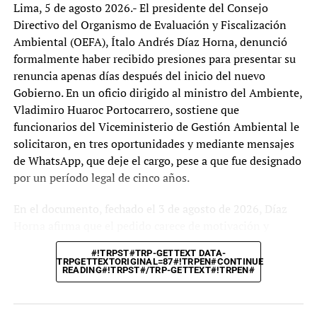
Lima, 5 de agosto 2026.- El presidente del Consejo
bancadas de izquierda y algunos sectores de centro
Directivo del Organismo de Evaluación y Fiscalización
insisten en su importancia para combatir la criminalidad,
Ambiental (OEFA), Ítalo Andrés Díaz Horna, denunció
otras fuerzas políticas, como Fuerza Popular, Perú Libre y
formalmente haber recibido presiones para presentar su
Alianza Para el Progreso, han mostrado resistencia a su
renuncia apenas días después del inicio del nuevo
aprobación. De hecho, un intento previo de convocar un
Gobierno. En un oficio dirigido al ministro del Ambiente,
pleno extraordinario para debatir el tema, solo logró
Vladimiro Huaroc Portocarrero, sostiene que
recolectar 26 de las 78 firmas necesarias.
funcionarios del Viceministerio de Gestión Ambiental le
solicitaron, en tres oportunidades y mediante mensajes
El aplazamiento del debate ha sido cuestionado por
de WhatsApp, que deje el cargo, pese a que fue designado
diversos sectores, que consideran que la no restitución
por un período legal de cinco años.
de la detención preliminar beneficia a políticos
vinculados a casos de corrupción y crimen organizado.
En el documento, fechado el 3 de agosto de 2026, Díaz
Ahora, la decisión final sobre la norma quedará en
Horna afirma que el pedido carece de motivación y
manos de las bancadas del Congreso, quienes deberán
sustento legal, por lo que rechaza presentar su renuncia.
votar en el Pleno de este jueves 6 de marzo de 2025.
#!TRPST#TRP-GETTEXT DATA-
Argumenta que la Presidencia del Consejo Directivo del
TRPGETTEXTORIGINAL=87#!TRPEN#CONTINUE
READING#!TRPST#/TRP-GETTEXT#!TRPEN#
OEFA constituye un cargo de designación o remoción
Publicaciones relacionadas
regulada, no de libre remoción, conforme a la Ley del
Servicio Civil y a la Ley del Sistema Nacional de