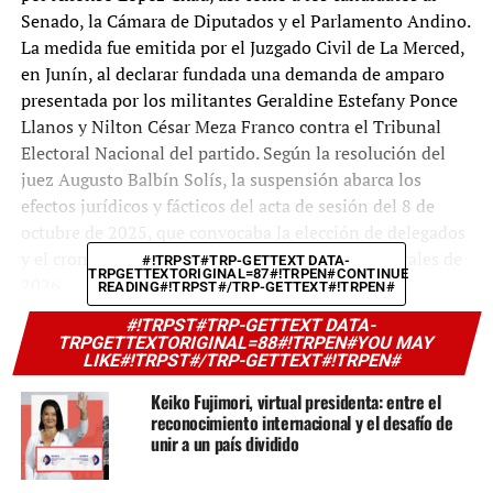
Senado, la Cámara de Diputados y el Parlamento Andino.
La medida fue emitida por el Juzgado Civil de La Merced,
en Junín, al declarar fundada una demanda de amparo
presentada por los militantes Geraldine Estefany Ponce
Llanos y Nilton César Meza Franco contra el Tribunal
Electoral Nacional del partido. Según la resolución del
juez Augusto Balbín Solís, la suspensión abarca los
efectos jurídicos y fácticos del acta de sesión del 8 de
octubre de 2025, que convocaba la elección de delegados
y el cronograma general para las elecciones generales de
#!TRPST#TRP-GETTEXT DATA-
TRPGETTEXTORIGINAL=87#!TRPEN#CONTINUE
2026.
READING#!TRPST#/TRP-GETTEXT#!TRPEN#
#!TRPST#TRP-GETTEXT DATA-
Los demandantes alegaron irregularidades graves en el
TRPGETTEXTORIGINAL=88#!TRPEN#YOU MAY
procedimiento, como la falta de publicación oportuna de
LIKE#!TRPST#/TRP-GETTEXT#!TRPEN#
la convocatoria y el cronograma electoral, lo que les
Keiko Fujimori, virtual presidenta: entre el
impidió presentar listas alternativas o formular tachas
reconocimiento internacional y el desafío de
contra otras postulaciones. Además, denunciaron que el
unir a un país dividido
proceso no fue comunicado al Jurado Nacional de
Elecciones (JNE) ni a la Oficina Nacional de Procesos