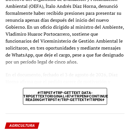
Ambiental (OEFA), Ítalo Andrés Díaz Horna, denunció
formalmente haber recibido presiones para presentar su
#!TRPST#TRP-GETTEXT DATA-
renuncia apenas días después del inicio del nuevo
TRPGETTEXTORIGINAL=84#!TRPEN#RELATED
TOPICS:#!TRPST#/TRP-GETTEXT#!TRPEN#
Gobierno. En un oficio dirigido al ministro del Ambiente,
AHORA NACIÓN
ALFONDO LOPEZ CHAU
ONPE
Vladimiro Huaroc Portocarrero, sostiene que
#!TRPST#TRP-GETTEXT DATA-TRPGETTEXTORIGINAL=85#!TRPEN#UP
funcionarios del Viceministerio de Gestión Ambiental le
NEXT#!TRPST#/TRP-GETTEXT#!TRPEN#
Elecciones 2026: La derecha se desangra en veinte pedazos
solicitaron, en tres oportunidades y mediante mensajes
y la izquierda solo tiene tres cartas
de WhatsApp, que deje el cargo, pese a que fue designado
por un período legal de cinco años.
#!TRPST#TRP-GETTEXT DATA-TRPGETTEXTORIGINAL=86#!TRPEN#DON'T
MISS#!TRPST#/TRP-GETTEXT#!TRPEN#
Margot Palacios postula al Senado Nacional con el número
En el documento, fechado el 3 de agosto de 2026, Díaz
8 por “Juntos por el Perú”
Horna afirma que el pedido carece de motivación y
sustento legal, por lo que rechaza presentar su renuncia.
#!TRPST#TRP-GETTEXT DATA-
Argumenta que la Presidencia del Consejo Directivo del
TRPGETTEXTORIGINAL=87#!TRPEN#CONTINUE
Redactor
READING#!TRPST#/TRP-GETTEXT#!TRPEN#
OEFA constituye un cargo de designación o remoción
regulada, no de libre remoción, conforme a la Ley del
Servicio Civil y a la Ley del Sistema Nacional de
Evaluación y Fiscalización Ambiental. Asimismo, solicita
AGRICULTURA