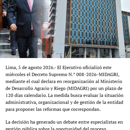
política en la administración pública y el respeto a los
cargos cuyo período y causales de remoción se
encuentran expresamente regulados por ley.
Desde una perspectiva institucional, el episodio plantea
interrogantes sobre la relación entre el Poder Ejecutivo y
los organismos técnicos especializados. Si bien todo
gobierno tiene la potestad de definir prioridades y
conformar equipos en los cargos de confianza, los
organismos cuyos titulares cuentan con mandatos
Lima, 5 de agosto 2026.- El Ejecutivo oficializó este
legales buscan precisamente garantizar continuidad,
miércoles el Decreto Supremo N.° 008-2026-MIDAGRI,
autonomía técnica y estabilidad frente a cambios
mediante el cual declara en reorganización al Ministerio
políticos. Cualquier intento de apartar a estos
de Desarrollo Agrario y Riego (MIDAGRI) por un plazo de
funcionarios fuera del procedimiento establecido podría
120 días calendario. La medida busca evaluar la situación
generar cuestionamientos sobre la seguridad jurídica y la
administrativa, organizacional y de gestión de la entidad
independencia institucional.
para proponer las reformas que correspondan.
El caso también representa una primera prueba para la
La decisión ha generado un debate entre especialistas en
nueva administración en materia de gobernanza pública.
gestión pública sobre la oportunidad del proceso,