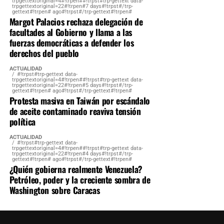
trpgettextoriginal=4#!trpen##!trpst#trp-gettext data-
trpgettextoriginal=22#!trpen#7 days#!trpst#/trp-
gettext#!trpen# ago#!trpst#/trp-gettext#!trpen#
Margot Palacios rechaza delegación de
facultades al Gobierno y llama a las
fuerzas democráticas a defender los
derechos del pueblo
ACTUALIDAD
#!trpst#trp-gettext data-
trpgettextoriginal=4#!trpen##!trpst#trp-gettext data-
trpgettextoriginal=22#!trpen#5 days#!trpst#/trp-
gettext#!trpen# ago#!trpst#/trp-gettext#!trpen#
Protesta masiva en Taiwán por escándalo
de aceite contaminado reaviva tensión
política
ACTUALIDAD
#!trpst#trp-gettext data-
trpgettextoriginal=4#!trpen##!trpst#trp-gettext data-
trpgettextoriginal=22#!trpen#4 days#!trpst#/trp-
gettext#!trpen# ago#!trpst#/trp-gettext#!trpen#
¿Quién gobierna realmente Venezuela?
Petróleo, poder y la creciente sombra de
Washington sobre Caracas