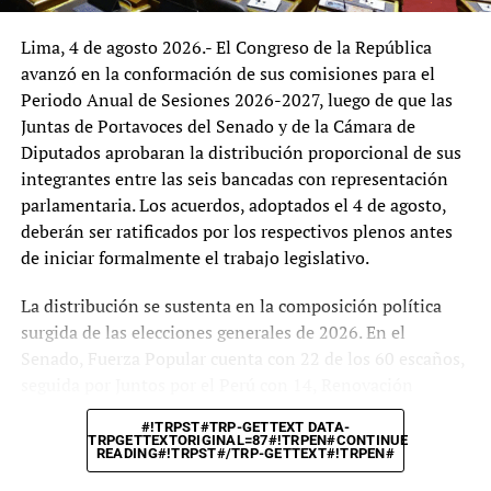
orientada a responder de manera más efectiva a las
Lima, 4 de agosto 2026.- El Congreso de la República
necesidades del agro peruano.
avanzó en la conformación de sus comisiones para el
Periodo Anual de Sesiones 2026-2027, luego de que las
Juntas de Portavoces del Senado y de la Cámara de
Diputados aprobaran la distribución proporcional de sus
integrantes entre las seis bancadas con representación
parlamentaria. Los acuerdos, adoptados el 4 de agosto,
deberán ser ratificados por los respectivos plenos antes
de iniciar formalmente el trabajo legislativo.
La distribución se sustenta en la composición política
surgida de las elecciones generales de 2026. En el
Senado, Fuerza Popular cuenta con 22 de los 60 escaños,
seguida por Juntos por el Perú con 14, Renovación
Popular con 8, Partido del Buen Gobierno con 7, Partido
#!TRPST#TRP-GETTEXT DATA-
Cívico Obras con 5 y Ahora Nación con 4. En la Cámara
TRPGETTEXTORIGINAL=87#!TRPEN#CONTINUE
READING#!TRPST#/TRP-GETTEXT#!TRPEN#
de Diputados, Fuerza Popular posee 41 de los 130
curules, Juntos por el Perú 32, Partido del Buen Gobierno