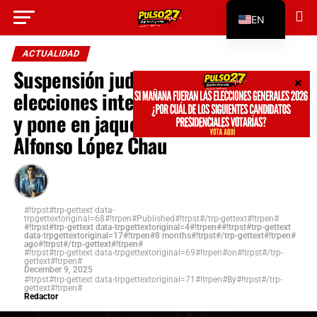
#!trpst#trp-gettext data-
EN
trpgettextoriginal=312#!trpen#Go to mobile
version#!trpst#/trp-gettext#!trpen#
ES
ACTUALIDAD
Suspensión judicial paraliza
elecciones internas de Ahora Nación
y pone en jaque candidatura de
Alfonso López Chau
#!trpst#trp-gettext data-
trpgettextoriginal=68#!trpen#Published#!trpst#/trp-gettext#!trpen#
#!trpst#trp-gettext data-trpgettextoriginal=4#!trpen##!trpst#trp-gettext
data-trpgettextoriginal=17#!trpen#8 months#!trpst#/trp-gettext#!trpen#
ago#!trpst#/trp-gettext#!trpen#
#!trpst#trp-gettext data-trpgettextoriginal=69#!trpen#on#!trpst#/trp-
gettext#!trpen#
December 9, 2025
#!trpst#trp-gettext data-trpgettextoriginal=71#!trpen#By#!trpst#/trp-
gettext#!trpen#
Redactor