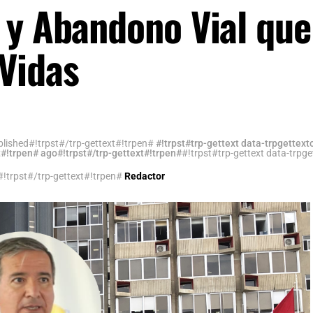
 y Abandono Vial que
Vidas
blished#!trpst#/trp-gettext#!trpen#
#!trpst#trp-gettext data-trpgettext
t#!trpen# ago#!trpst#/trp-gettext#!trpen#
#!trpst#trp-gettext data-trpg
#!trpst#/trp-gettext#!trpen#
Redactor