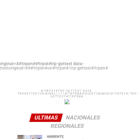
original=4#!trpen##!trpst#trp-gettext data-
ettextoriginal=69#!trpen#on#!trpst#/trp-gettext#!trpen#
#!TRPST#TRP-GETTEXT DATA-
TRPGETTEXTORIGINAL=111#!TRPEN#ADVERTISEMENT#!TRPST#/TRP-
GETTEXT#!TRPEN#
ULTIMAS
NACIONALES
REGIONALES
AMBIENTE