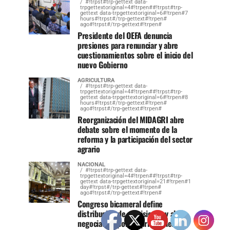
#!trpst#trp-gettext data-
trpgettextoriginal=4#!trpen##!trpst#trp-
gettext data-trpgettextoriginal=6#!trpen#7
hours#!trpst#/trp-gettext#!trpen#
ago#!trpst#/trp-gettext#!trpen#
Presidente del OEFA denuncia
presiones para renunciar y abre
cuestionamientos sobre el inicio del
nuevo Gobierno
AGRICULTURA
#!trpst#trp-gettext data-
trpgettextoriginal=4#!trpen##!trpst#trp-
gettext data-trpgettextoriginal=6#!trpen#8
hours#!trpst#/trp-gettext#!trpen#
ago#!trpst#/trp-gettext#!trpen#
Reorganización del MIDAGRI abre
debate sobre el momento de la
reforma y la participación del sector
agrario
NACIONAL
#!trpst#trp-gettext data-
trpgettextoriginal=4#!trpen##!trpst#trp-
gettext data-trpgettextoriginal=21#!trpen#1
day#!trpst#/trp-gettext#!trpen#
ago#!trpst#/trp-gettext#!trpen#
Congreso bicameral define
distribución de comisiones y abre
negociación por las principales