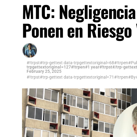
MTC: Negligencia
Ponen en Riesgo 
#!trpst#trp-gettext data-trpgettextoriginal=68#!trpen#Pu
trpgettextoriginal=127#!trpen#1 year#!trpst#/trp-gettex
February 25, 2025
#!trpst#trp-gettext data-trpgettextoriginal=71#!trpen#By