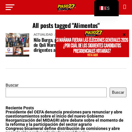
ES
EN
All posts tagged "Alimentos"
ACTUALIDAD
hace 2 años
Nilo Burga, propietario de Frigoinca y proveedor
de Qali Warma, habría mantenido nexos con
dirigentes apristas
Buscar
Buscar
Reciente Posts
Presidente del OEFA denuncia presiones para renunciar y abre
cuestionamientos sobre el inicio del nuevo Gobierno
Reorganización del MIDAGRI abre debate sobre el momento de
la reforma y la participación del sector agrario
Congreso bicameral define distribución de comisiones y abre