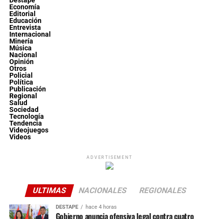
Destape
Economía
Editorial
Educación
Entrevista
Internacional
Minería
Música
Nacional
Opinión
Otros
Policial
Política
Publicación
Regional
Salud
Sociedad
Tecnología
Tendencia
Videojuegos
Videos
ADVERTISEMENT
ULTIMAS
NACIONALES
REGIONALES
DESTAPE
hace 4 horas
Gobierno anuncia ofensiva legal contra cuatro