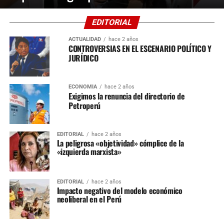
EDITORIAL
ACTUALIDAD
hace 2 años
CONTROVERSIAS EN EL ESCENARIO POLÍTICO Y
JURÍDICO
ECONOMÍA
hace 2 años
Exigimos la renuncia del directorio de
Petroperú
EDITORIAL
hace 2 años
La peligrosa «objetividad» cómplice de la
«izquierda marxista»
EDITORIAL
hace 2 años
Impacto negativo del modelo económico
neoliberal en el Perú