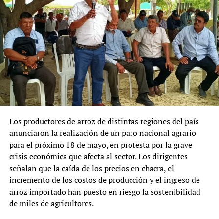
prefiere apostar por un camino propio antes que ceder
espacio a un frente fragmentado y sin liderazgo legítimo.
Más que una apuesta ideológica, la maniobra parece una
retirada táctica para evitar hundirse con una coalición
fallida.
¿Una izquierda sin pueblo?
La izquierda limeña —en la práctica, funcional al capital
— carga con una paradoja: pretende hablar en nombre
del pueblo sin construir poder real junto a él. Se
Los productores de arroz de distintas regiones del país
proclama portavoz del cambio estructural, pero sigue
anunciaron la realización de un paro nacional agrario
atrapada en ONGs, aparatos estatales, universidades y
para el próximo 18 de mayo, en protesta por la grave
consultoras, sin generar cuadros con conciencia de clase
crisis económica que afecta al sector. Los dirigentes
ni estructuras populares en barrios, comunidades o
señalan que la caída de los precios en chacra, el
sindicatos.
incremento de los costos de producción y el ingreso de
arroz importado han puesto en riesgo la sostenibilidad
Ante esta desconexión, sectores populares menos
de miles de agricultores.
ideologizados miran hacia otras opciones —desde el
etnocacerismo hasta expresiones de nacionalismo,