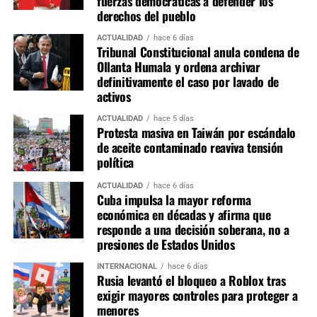
fuerzas democráticas a defender los
control penitenciario, podría configurarse una infracción
derechos del pueblo
al artículo 146 de la Constitución, que exige
ACTUALIDAD
hace 6 días
independencia y exclusividad en el ejercicio de funciones
Tribunal Constitucional anula condena de
públicas.
Ollanta Humala y ordena archivar
definitivamente el caso por lavado de
En un contexto de profunda crisis institucional —
activos
marcado por la sucesión presidencial acelerada, la
ACTUALIDAD
hace 5 días
persistencia de la violencia y el sicariato en Lima y otras
Protesta masiva en Taiwán por escándalo
ciudades, y la baja aprobación del Ejecutivo—, el empleo
de aceite contaminado reaviva tensión
política
de temas penitenciarios como elemento de distracción
representa un retroceso en el Estado de derecho. La
ACTUALIDAD
hace 6 días
Constitución obliga al Estado a promover el bienestar
Cuba impulsa la mayor reforma
general fundado en la justicia (artículo 44), no en
económica en décadas y afirma que
responde a una decisión soberana, no a
maniobras que profundicen la desconfianza ciudadana
presiones de Estados Unidos
hacia las instituciones. El Poder Judicial y el Tribunal
Constitucional han sostenido en reiterada jurisprudencia
INTERNACIONAL
hace 6 días
Rusia levantó el bloqueo a Roblox tras
que cualquier intromisión en competencias ajenas altera
exigir mayores controles para proteger a
el equilibrio de poderes; por ello, resulta indispensable
menores
una investigación independiente sobre el origen, la