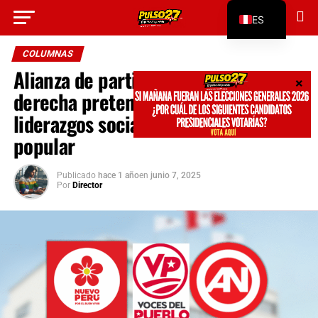
Go to mobile version
ES
EN
COLUMNAS
Alianza de partidos de centro
derecha pretende suplantar
liderazgos socialistas y del campo
popular
Publicado
hace 1 año
en
junio 7, 2025
Por
Director