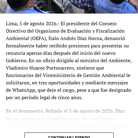
por tratar la educación como un derecho real y no como
promesa incumplida, en un Perú donde miles de
egresados de secundaria ven truncadas sus
Lima, 5 de agosto 2026.- El presidente del Consejo
oportunidades por barreras económicas y
Directivo del Organismo de Evaluación y Fiscalización
administrativas.
Ambiental (OEFA), Ítalo Andrés Díaz Horna, denunció
formalmente haber recibido presiones para presentar su
Publicaciones relacionadas
renuncia apenas días después del inicio del nuevo
Gobierno. En un oficio dirigido al ministro del Ambiente,
Vladimiro Huaroc Portocarrero, sostiene que
Organizaciones indígenas
funcionarios del Viceministerio de Gestión Ambiental le
denuncian graves ataques contra
solicitaron, en tres oportunidades y mediante mensajes
la Educación Intercultural
de WhatsApp, que deje el cargo, pese a que fue designado
Bilingüe en el Perú
por un período legal de cinco años.
AIDESEP denuncia sistemático
ataque contra la educación intercultural bilingue
En el documento, fechado el 3 de agosto de 2026, Díaz
La Asociación Interétnica de Desarrollo de la
Horna afirma que el pedido carece de motivación y
Selva Peruana (AIDESEP), que representa a nueve
sustento legal, por lo que rechaza presentar su renuncia.
organizaciones regionales, 109 federaciones y
Argumenta que la Presidencia del Consejo Directivo del
2,439 comunidades nativas, ha…
CONTINUAR LEYENDO