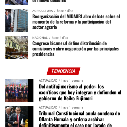
del nuevo Gobierno
distribución fija: cuatro representantes de Fuerza
Popular, tres de Juntos por el Perú, dos de Renovación
AGRICULTURA
hace 3 días
Popular y un representante de cada una de las otras tres
Reorganización del MIDAGRI abre debate sobre el
bancadas. Entre ellas destacan Constitución, Reglamento
momento de la reforma y la participación del
sector agrario
y Relaciones Exteriores; Economía, Medio Ambiente y
Defensa del Consumidor; Justicia y Derechos Humanos; y
NACIONAL
hace 4 días
Salud, Educación, Cultura, Mujer y Desarrollo Social y
Congreso bicameral define distribución de
Digital.
comisiones y abre negociación por las principales
presidencias
En la Cámara de Diputados se instalarán 16 comisiones
ordinarias. Siete tendrán 26 integrantes, entre ellas
TENDENCIA
Constitución, Economía, Justicia e Infraestructura;
mientras que las nueve restantes estarán conformadas
ACTUALIDAD
hace 1 semana
Del antifujimorismo al poder: los
por 20 miembros, incluyendo Desarrollo Agrario, Energía
excríticos que hoy integran y defienden el
y Minas, Salud, Trabajo, Producción y Ciencia e
gobierno de Keiko Fujimori
Innovación Tecnológica. También quedaron definidas las
comisiones especiales, como Acusaciones
ACTUALIDAD
hace 1 semana
Tribunal Constitucional anula condena de
Constitucionales y Ética Parlamentaria, esta última
Ollanta Humala y ordena archivar
integrada por un representante de cada bancada.
definitivamente el caso por lavado de