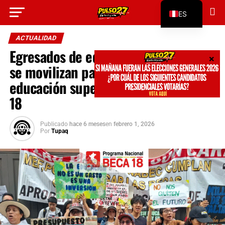
Go to mobile version
ES
EN
ACTUALIDAD
Egresados de educación secundaria
se movilizan para exigir acceso a
educación superior mediante Beca
18
Publicado
hace 6 meses
en
febrero 1, 2026
Por
Tupaq