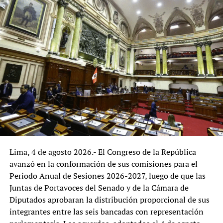
esta etapa.
Diversos especialistas señalan que la participación de
productores de la agricultura familiar, agricultores,
organizaciones agrarias, juntas de usuarios de riego,
cooperativas, agroexportadores, trabajadores agrarios,
comerciantes y empresas de la cadena agroalimentaria
podría enriquecer el diagnóstico, al incorporar la
experiencia de quienes interactúan de manera
permanente con los servicios que brinda el ministerio.
La reorganización del MIDAGRI representa una
oportunidad para fortalecer la gestión institucional y
Lima, 4 de agosto 2026.- El Congreso de la República
adecuarla a los desafíos del desarrollo agrario. El
avanzó en la conformación de sus comisiones para el
principal reto será que las reformas logren combinar
Periodo Anual de Sesiones 2026-2027, luego de que las
eficiencia administrativa, alineamiento con las políticas
Juntas de Portavoces del Senado y de la Cámara de
nacionales y una amplia participación de los actores del
Diputados aprobaran la distribución proporcional de sus
sector, con el propósito de consolidar una institución
integrantes entre las seis bancadas con representación
orientada a responder de manera más efectiva a las