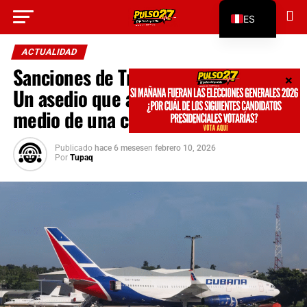
Go to mobile version
ES
EN
ACTUALIDAD
Sanciones de Trump contra Cuba:
Un asedio que ahoga al pueblo en
medio de una crisis humanitaria
Publicado
hace 6 meses
en
febrero 10, 2026
Por
Tupaq