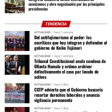
Digital.
comisiones y abre negociación por las principales
presidencias
En la Cámara de Diputados se instalarán 16 comisiones
ordinarias. Siete tendrán 26 integrantes, entre ellas
TENDENCIA
Constitución, Economía, Justicia e Infraestructura;
mientras que las nueve restantes estarán conformadas
ACTUALIDAD
hace 1 semana
Del antifujimorismo al poder: los
por 20 miembros, incluyendo Desarrollo Agrario, Energía
excríticos que hoy integran y defienden el
y Minas, Salud, Trabajo, Producción y Ciencia e
gobierno de Keiko Fujimori
Innovación Tecnológica. También quedaron definidas las
comisiones especiales, como Acusaciones
ACTUALIDAD
hace 1 semana
Tribunal Constitucional anula condena de
Constitucionales y Ética Parlamentaria, esta última
Ollanta Humala y ordena archivar
integrada por un representante de cada bancada.
definitivamente el caso por lavado de
activos
Aunque la proporcionalidad de las comisiones ya fue
acordada, aún falta definir la integración nominal de
ACTUALIDAD
hace 3 días
CGTP advierte que el Gobierno buscaría
titulares y suplentes, así como la elección de presidentes,
recortar derechos laborales y anuncia
vicepresidentes y secretarios de cada grupo de trabajo.
vigilancia permanente
Estas designaciones representan la etapa de mayor
negociación política, pues las presidencias de comisiones
ACTUALIDAD
hace 7 días