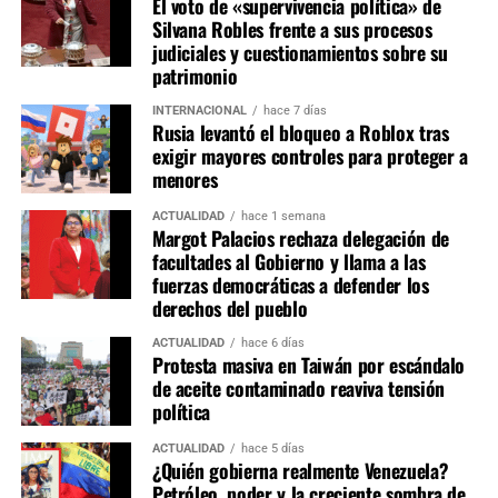
El voto de «supervivencia política» de
estratégicas como Constitución, Economía, Justicia y
Silvana Robles frente a sus procesos
Fiscalización suelen concentrar la mayor influencia en la
judiciales y cuestionamientos sobre su
agenda legislativa.
patrimonio
INTERNACIONAL
hace 7 días
La conformación de las comisiones marcará el equilibrio
Rusia levantó el bloqueo a Roblox tras
de poder dentro del primer Congreso bicameral instalado
exigir mayores controles para proteger a
tras la reforma constitucional. Si bien Fuerza Popular
menores
parte como la primera fuerza parlamentaria, la ausencia
ACTUALIDAD
hace 1 semana
de una mayoría absoluta obliga a construir consensos
Margot Palacios rechaza delegación de
con otras bancadas para conducir las comisiones más
facultades al Gobierno y llama a las
relevantes y asegurar la viabilidad de las iniciativas
fuerzas democráticas a defender los
legislativas durante el periodo 2026-2027.
derechos del pueblo
ACTUALIDAD
hace 6 días
Protesta masiva en Taiwán por escándalo
de aceite contaminado reaviva tensión
política
ACTUALIDAD
hace 5 días
¿Quién gobierna realmente Venezuela?
Petróleo, poder y la creciente sombra de