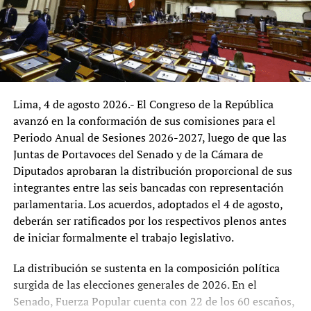
podría enriquecer el diagnóstico, al incorporar la
experiencia de quienes interactúan de manera
permanente con los servicios que brinda el ministerio.
La reorganización del MIDAGRI representa una
oportunidad para fortalecer la gestión institucional y
Lima, 4 de agosto 2026.- El Congreso de la República
adecuarla a los desafíos del desarrollo agrario. El
avanzó en la conformación de sus comisiones para el
principal reto será que las reformas logren combinar
Periodo Anual de Sesiones 2026-2027, luego de que las
eficiencia administrativa, alineamiento con las políticas
Juntas de Portavoces del Senado y de la Cámara de
nacionales y una amplia participación de los actores del
Diputados aprobaran la distribución proporcional de sus
sector, con el propósito de consolidar una institución
integrantes entre las seis bancadas con representación
orientada a responder de manera más efectiva a las
parlamentaria. Los acuerdos, adoptados el 4 de agosto,
necesidades del agro peruano.
deberán ser ratificados por los respectivos plenos antes
de iniciar formalmente el trabajo legislativo.
La distribución se sustenta en la composición política
surgida de las elecciones generales de 2026. En el
Senado, Fuerza Popular cuenta con 22 de los 60 escaños,