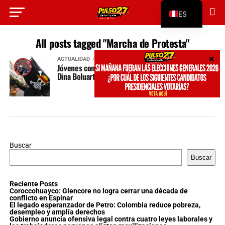
ES
EN
All posts tagged "Marcha de Protesta"
ACTUALIDAD
hace 11 meses
Jóvenes convocan a marcha contra el gobierno de
Dina Boluarte
Buscar
Buscar
Reciente Posts
Coroccohuayco: Glencore no logra cerrar una década de
conflicto en Espinar
El legado esperanzador de Petro: Colombia reduce pobreza,
desempleo y amplía derechos
Gobierno anuncia ofensiva legal contra cuatro leyes laborales y