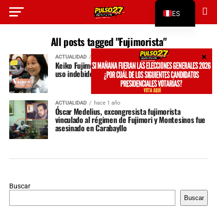
ES
EN
All posts tagged "Fujimorista"
ACTUALIDAD
hace 9 meses
Keiko Fujimori lanza cuarta candidatura haciendo
uso indebido de recursos estatales de Perú
ACTUALIDAD
hace 1 año
Óscar Medelius, excongresista fujimorista
vinculado al régimen de Fujimori y Montesinos fue
asesinado en Carabayllo
Buscar
Buscar