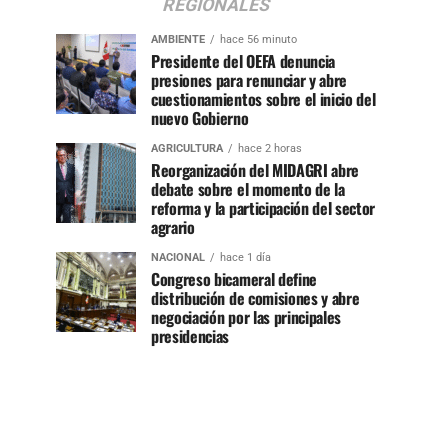
REGIONALES
AMBIENTE
hace 56 minuto
Presidente del OEFA denuncia
presiones para renunciar y abre
cuestionamientos sobre el inicio del
nuevo Gobierno
AGRICULTURA
hace 2 horas
Reorganización del MIDAGRI abre
debate sobre el momento de la
reforma y la participación del sector
agrario
NACIONAL
hace 1 día
Congreso bicameral define
distribución de comisiones y abre
negociación por las principales
presidencias