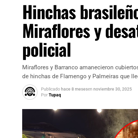
Hinchas brasileñ
Miraflores y desa
policial
Miraflores y Barranco amanecieron cubiertos 
de hinchas de Flamengo y Palmeiras que lleg
Publicado
hace 8 meses
en
noviembre 30, 2025
Por
Tupaq