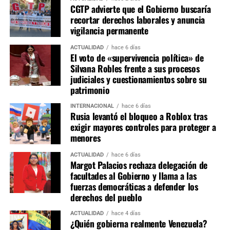
acordada, aún falta definir la integración nominal de
CGTP advierte que el Gobierno buscaría
titulares y suplentes, así como la elección de presidentes,
recortar derechos laborales y anuncia
vicepresidentes y secretarios de cada grupo de trabajo.
vigilancia permanente
Estas designaciones representan la etapa de mayor
negociación política, pues las presidencias de comisiones
ACTUALIDAD
hace 6 días
El voto de «supervivencia política» de
estratégicas como Constitución, Economía, Justicia y
Silvana Robles frente a sus procesos
Fiscalización suelen concentrar la mayor influencia en la
judiciales y cuestionamientos sobre su
agenda legislativa.
patrimonio
INTERNACIONAL
hace 6 días
La conformación de las comisiones marcará el equilibrio
Rusia levantó el bloqueo a Roblox tras
de poder dentro del primer Congreso bicameral instalado
exigir mayores controles para proteger a
tras la reforma constitucional. Si bien Fuerza Popular
menores
parte como la primera fuerza parlamentaria, la ausencia
ACTUALIDAD
hace 6 días
de una mayoría absoluta obliga a construir consensos
Margot Palacios rechaza delegación de
con otras bancadas para conducir las comisiones más
facultades al Gobierno y llama a las
relevantes y asegurar la viabilidad de las iniciativas
fuerzas democráticas a defender los
legislativas durante el periodo 2026-2027.
derechos del pueblo
ACTUALIDAD
hace 4 días
¿Quién gobierna realmente Venezuela?