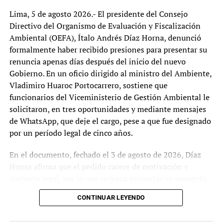
inauguración del Puente de la Paz, que conecta
Lima, 5 de agosto 2026.- El presidente del Consejo
los distritos de Miraflores y Barranco, se vio
Directivo del Organismo de Evaluación y Fiscalización
empañada por una enérgica protesta de vecinos
Ambiental (OEFA), Ítalo Andrés Díaz Horna, denunció
miraflorinos contra el…
formalmente haber recibido presiones para presentar su
renuncia apenas días después del inicio del nuevo
Gobierno. En un oficio dirigido al ministro del Ambiente,
TEMAS RELACIONADOS:
CHARLIE KIRK
CIRCUITO MÁGICO DEL AGUA
RAFAEL LOPEZ ALIAGA
Vladimiro Huaroc Portocarrero, sostiene que
RENOVACIÓN POPULAR
funcionarios del Viceministerio de Gestión Ambiental le
solicitaron, en tres oportunidades y mediante mensajes
SIGUIENTE
Poder Judicial frena aplicación de la Ley N.° 32107 que
de WhatsApp, que deje el cargo, pese a que fue designado
buscaba limitar sanción a crímenes de lesa humanidad
por un período legal de cinco años.
NO TE LO PIERDAS:
Transportistas dan ultimátum de 10 días al Gobierno y al
En el documento, fechado el 3 de agosto de 2026, Díaz
Congreso para atender sus demandas
Horna afirma que el pedido carece de motivación y
sustento legal, por lo que rechaza presentar su renuncia.
Argumenta que la Presidencia del Consejo Directivo del
Tupaq
CONTINUAR LEYENDO
OEFA constituye un cargo de designación o remoción
regulada, no de libre remoción, conforme a la Ley del