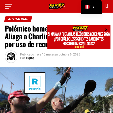
Go to mobile version
ES
EN
ACTUALIDAD
Polémico homenaje de Rafael López
Aliaga a Charlie Kirk genera críticas
por uso de recursos públicos
Publicado
hace 10 meses
en
octubre 6, 2025
Por
Tupaq