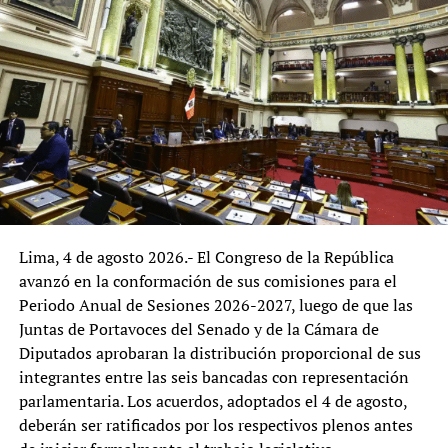
productores de la agricultura familiar, agricultores,
organizaciones agrarias, juntas de usuarios de riego,
cooperativas, agroexportadores, trabajadores agrarios,
comerciantes y empresas de la cadena agroalimentaria
podría enriquecer el diagnóstico, al incorporar la
experiencia de quienes interactúan de manera
permanente con los servicios que brinda el ministerio.
La reorganización del MIDAGRI representa una
oportunidad para fortalecer la gestión institucional y
Lima, 4 de agosto 2026.- El Congreso de la República
adecuarla a los desafíos del desarrollo agrario. El
avanzó en la conformación de sus comisiones para el
principal reto será que las reformas logren combinar
Periodo Anual de Sesiones 2026-2027, luego de que las
eficiencia administrativa, alineamiento con las políticas
Juntas de Portavoces del Senado y de la Cámara de
nacionales y una amplia participación de los actores del
Diputados aprobaran la distribución proporcional de sus
sector, con el propósito de consolidar una institución
integrantes entre las seis bancadas con representación
orientada a responder de manera más efectiva a las
parlamentaria. Los acuerdos, adoptados el 4 de agosto,
necesidades del agro peruano.
deberán ser ratificados por los respectivos plenos antes