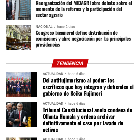
Popular y un representante de cada una de las otras tres
Reorganización del MIDAGRI abre debate sobre el
bancadas. Entre ellas destacan Constitución, Reglamento
momento de la reforma y la participación del
sector agrario
y Relaciones Exteriores; Economía, Medio Ambiente y
Defensa del Consumidor; Justicia y Derechos Humanos; y
NACIONAL
hace 2 días
Salud, Educación, Cultura, Mujer y Desarrollo Social y
Congreso bicameral define distribución de
Digital.
comisiones y abre negociación por las principales
presidencias
En la Cámara de Diputados se instalarán 16 comisiones
ordinarias. Siete tendrán 26 integrantes, entre ellas
TENDENCIA
Constitución, Economía, Justicia e Infraestructura;
mientras que las nueve restantes estarán conformadas
ACTUALIDAD
hace 6 días
Del antifujimorismo al poder: los
por 20 miembros, incluyendo Desarrollo Agrario, Energía
excríticos que hoy integran y defienden el
y Minas, Salud, Trabajo, Producción y Ciencia e
gobierno de Keiko Fujimori
Innovación Tecnológica. También quedaron definidas las
comisiones especiales, como Acusaciones
ACTUALIDAD
hace 6 días
Tribunal Constitucional anula condena de
Constitucionales y Ética Parlamentaria, esta última
Ollanta Humala y ordena archivar
integrada por un representante de cada bancada.
definitivamente el caso por lavado de
activos
Aunque la proporcionalidad de las comisiones ya fue
ACTUALIDAD
hace 2 días