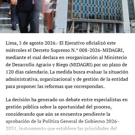
De confirmarse los hechos descritos, el caso podría
reabrir el debate sobre los límites de la discrecionalidad
política en la administración pública y el respeto a los
cargos cuyo período y causales de remoción se
encuentran expresamente regulados por ley.
Lima, 5 de agosto 2026.- El Ejecutivo oficializó este
Desde una perspectiva institucional, el episodio plantea
miércoles el Decreto Supremo N.° 008-2026-MIDAGRI,
interrogantes sobre la relación entre el Poder Ejecutivo y
mediante el cual declara en reorganización al Ministerio
los organismos técnicos especializados. Si bien todo
de Desarrollo Agrario y Riego (MIDAGRI) por un plazo de
gobierno tiene la potestad de definir prioridades y
120 días calendario. La medida busca evaluar la situación
conformar equipos en los cargos de confianza, los
administrativa, organizacional y de gestión de la entidad
organismos cuyos titulares cuentan con mandatos
para proponer las reformas que correspondan.
legales buscan precisamente garantizar continuidad,
autonomía técnica y estabilidad frente a cambios
La decisión ha generado un debate entre especialistas en
políticos. Cualquier intento de apartar a estos
gestión pública sobre la oportunidad del proceso,
funcionarios fuera del procedimiento establecido podría
considerando que aún se encuentra pendiente la
generar cuestionamientos sobre la seguridad jurídica y la
aprobación de la Política General de Gobierno 2026-
independencia institucional.
2031, instrumento que establece las prioridades del