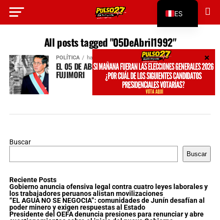
ES
EN
All posts tagged "05DeAbril1992"
POLÍTICA
hace 1 año
EL 05 DE ABRIL DE 1992: AUTOGOLPE DE ALBERTO
FUJIMORI
Buscar
Buscar
Reciente Posts
Gobierno anuncia ofensiva legal contra cuatro leyes laborales y
los trabajadores peruanos alistan movilizaciones
“EL AGUA NO SE NEGOCIA”: comunidades de Junín desafían al
poder minero y exigen respuestas al Estado
Presidente del OEFA denuncia presiones para renunciar y abre