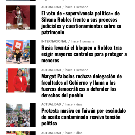
Estas designaciones representan la etapa de mayor
negociación política, pues las presidencias de comisiones
ACTUALIDAD
hace 1 semana
El voto de «supervivencia política» de
estratégicas como Constitución, Economía, Justicia y
Silvana Robles frente a sus procesos
Fiscalización suelen concentrar la mayor influencia en la
judiciales y cuestionamientos sobre su
agenda legislativa.
patrimonio
INTERNACIONAL
hace 1 semana
La conformación de las comisiones marcará el equilibrio
Rusia levantó el bloqueo a Roblox tras
de poder dentro del primer Congreso bicameral instalado
exigir mayores controles para proteger a
tras la reforma constitucional. Si bien Fuerza Popular
menores
parte como la primera fuerza parlamentaria, la ausencia
ACTUALIDAD
hace 1 semana
de una mayoría absoluta obliga a construir consensos
Margot Palacios rechaza delegación de
con otras bancadas para conducir las comisiones más
facultades al Gobierno y llama a las
relevantes y asegurar la viabilidad de las iniciativas
fuerzas democráticas a defender los
legislativas durante el periodo 2026-2027.
derechos del pueblo
ACTUALIDAD
hace 7 días
Protesta masiva en Taiwán por escándalo
de aceite contaminado reaviva tensión
política
ACTUALIDAD
hace 6 días