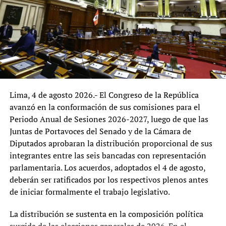
cooperativas, agroexportadores, trabajadores agrarios,
Candarave (Tacna) advirtieron que la minera
comerciantes y empresas de la cadena agroalimentaria
Southern Perú ha iniciado el proceso de
podría enriquecer el diagnóstico, al incorporar la
modificación de su estudio de impacto ambiental
experiencia de quienes interactúan de manera
de las mineras…
permanente con los servicios que brinda el ministerio.
La reorganización del MIDAGRI representa una
TEMAS RELACIONADOS:
oportunidad para fortalecer la gestión institucional y
Lima, 4 de agosto 2026.- El Congreso de la República
adecuarla a los desafíos del desarrollo agrario. El
SIGUIENTE
avanzó en la conformación de sus comisiones para el
La inteligencia artificial impulsa una nueva era de
principal reto será que las reformas logren combinar
innovación tecnológica
Periodo Anual de Sesiones 2026-2027, luego de que las
eficiencia administrativa, alineamiento con las políticas
Juntas de Portavoces del Senado y de la Cámara de
nacionales y una amplia participación de los actores del
NO TE LO PIERDAS:
Diputados aprobaran la distribución proporcional de sus
Antauro Humala apuesta por mayoría en el Congreso: «De
sector, con el propósito de consolidar una institución
nuestras filas saldrá el presidente del Senado»
integrantes entre las seis bancadas con representación
orientada a responder de manera más efectiva a las
parlamentaria. Los acuerdos, adoptados el 4 de agosto,
necesidades del agro peruano.
deberán ser ratificados por los respectivos plenos antes
Tupaq
de iniciar formalmente el trabajo legislativo.
La distribución se sustenta en la composición política
surgida de las elecciones generales de 2026. En el