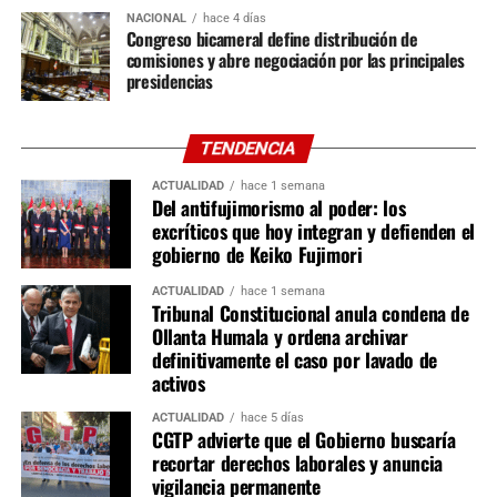
Defensa del Consumidor; Justicia y Derechos Humanos; y
NACIONAL
hace 4 días
Salud, Educación, Cultura, Mujer y Desarrollo Social y
Congreso bicameral define distribución de
Digital.
comisiones y abre negociación por las principales
presidencias
En la Cámara de Diputados se instalarán 16 comisiones
ordinarias. Siete tendrán 26 integrantes, entre ellas
TENDENCIA
Constitución, Economía, Justicia e Infraestructura;
mientras que las nueve restantes estarán conformadas
ACTUALIDAD
hace 1 semana
Del antifujimorismo al poder: los
por 20 miembros, incluyendo Desarrollo Agrario, Energía
excríticos que hoy integran y defienden el
y Minas, Salud, Trabajo, Producción y Ciencia e
gobierno de Keiko Fujimori
Innovación Tecnológica. También quedaron definidas las
comisiones especiales, como Acusaciones
ACTUALIDAD
hace 1 semana
Tribunal Constitucional anula condena de
Constitucionales y Ética Parlamentaria, esta última
Ollanta Humala y ordena archivar
integrada por un representante de cada bancada.
definitivamente el caso por lavado de
activos
Aunque la proporcionalidad de las comisiones ya fue
acordada, aún falta definir la integración nominal de
ACTUALIDAD
hace 5 días
CGTP advierte que el Gobierno buscaría
titulares y suplentes, así como la elección de presidentes,
recortar derechos laborales y anuncia
vicepresidentes y secretarios de cada grupo de trabajo.
vigilancia permanente