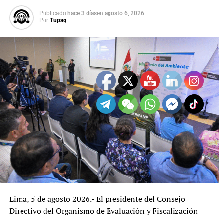
Publicado
hace 3 días
en
agosto 6, 2026
Por
Tupaq
El precio de la papa es uno de los cultivos agrícolas más
Lima, 5 de agosto 2026.- El presidente del Consejo
afectados con la baja de precios
Directivo del Organismo de Evaluación y Fiscalización
Los productores de Huánuco también se ven afectados