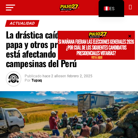
Go to mobile version
ES
EN
ACTUALIDAD
La drástica caída del precio de la
papa y otros productos agrícolas
está afectando a las familias
campesinas del Perú
Publicado
hace 2 años
en
febrero 2, 2025
Por
Tupaq