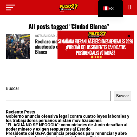
ES
EN
All posts tagged "Ciudad Blanca"
ACTUALIDAD
hace 6 meses
Rechazo masivo en Arequipa: Rafael López Aliaga
abucheado como «Porky Corrupto» en la Ciudad
Blanca
Buscar
Buscar
Reciente Posts
Gobierno anuncia ofensiva legal contra cuatro leyes laborales y
los trabajadores peruanos alistan movilizaciones
“EL AGUA NO SE NEGOCIA”: comunidades de Junín desafían al
poder minero y exigen respuestas al Estado
Presidente del OEFA denuncia presiones para renunciar y abre