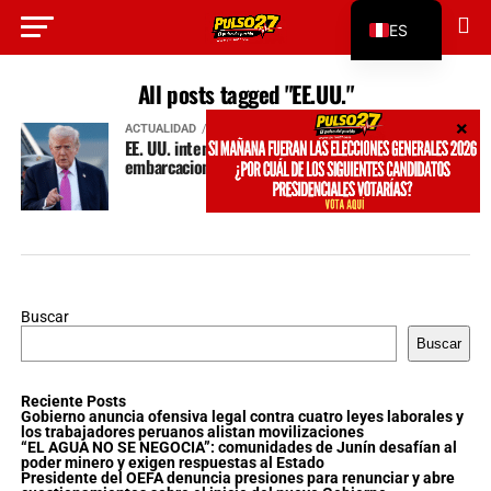
ES
EN
All posts tagged "EE.UU."
ACTUALIDAD
hace 11 meses
EE. UU. intensifica ataques militares contra
embarcaciones venezolanas en el Caribe
Buscar
Buscar
Reciente Posts
Gobierno anuncia ofensiva legal contra cuatro leyes laborales y
los trabajadores peruanos alistan movilizaciones
“EL AGUA NO SE NEGOCIA”: comunidades de Junín desafían al
poder minero y exigen respuestas al Estado
Presidente del OEFA denuncia presiones para renunciar y abre