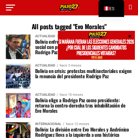
ES
EN
All posts tagged "Evo Morales"
ACTUALIDAD
hace 2 meses
Bolivia enfrenta una creciente crisis política y
social con protestas que exigen la renuncia de
Rodrigo Paz
ACTUALIDAD
hace 3 meses
Bolivia en crisis: protestas multisectoriales exigen
la renuncia del presidente Rodrigo Paz
ACTUALIDAD
hace 10 meses
Bolivia elige a Rodrigo Paz como presidente:
retorna la centro-derecha tras inhabilitación de
Evo Morales
INTERNACIONAL
hace 12 meses
Bolivia: La división entre Evo Morales y Andrónico
Rodríguez lleva a la izquierda a una histórica