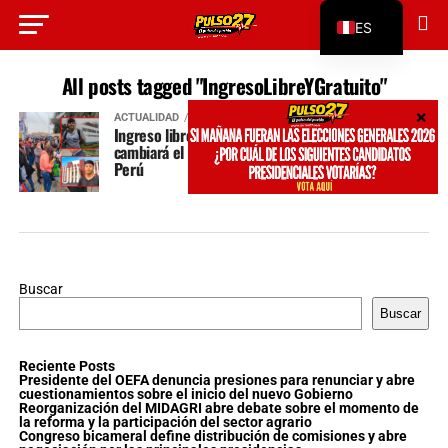
ES
EN
All posts tagged "IngresoLibreYGratuito"
ACTUALIDAD
hace 2 años
Ingreso libre y gratuito a universidades públicas
cambiará el futuro de los jóvenes más pobres del
Perú
Buscar
Buscar
Reciente Posts
Presidente del OEFA denuncia presiones para renunciar y abre
cuestionamientos sobre el inicio del nuevo Gobierno
Reorganización del MIDAGRI abre debate sobre el momento de
la reforma y la participación del sector agrario
Congreso bicameral define distribución de comisiones y abre