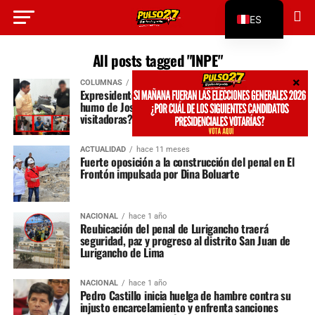
ES
EN
All posts tagged "INPE"
COLUMNAS
hace 6 meses
Expresidentes en penal Barbadillo: ¿Cortina de
humo de José Jerí para tapar Chifagate y
visitadoras?
ACTUALIDAD
hace 11 meses
Fuerte oposición a la construcción del penal en El
Frontón impulsada por Dina Boluarte
NACIONAL
hace 1 año
Reubicación del penal de Lurigancho traerá
seguridad, paz y progreso al distrito San Juan de
Lurigancho de Lima
NACIONAL
hace 1 año
Pedro Castillo inicia huelga de hambre contra su
injusto encarcelamiento y enfrenta sanciones