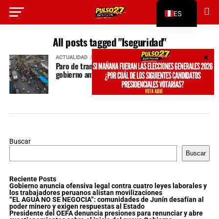
ES
EN
All posts tagged "Iseguridad"
ACTUALIDAD
hace 2 años
Paro de transportistas busca atención del
gobierno ante la inseguridad y las extorsiones
Buscar
Buscar
Reciente Posts
Gobierno anuncia ofensiva legal contra cuatro leyes laborales y
los trabajadores peruanos alistan movilizaciones
“EL AGUA NO SE NEGOCIA”: comunidades de Junín desafían al
poder minero y exigen respuestas al Estado
Presidente del OEFA denuncia presiones para renunciar y abre