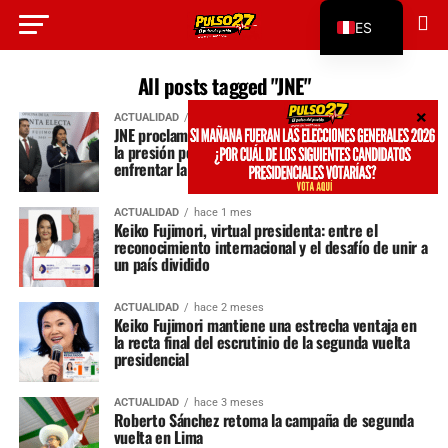
ES
EN
All posts tagged "JNE"
ACTUALIDAD
hace 1 mes
JNE proclama oficialmente a Keiko Fujimori y crece
la presión por un gabinete de consenso para
enfrentar la crisis
ACTUALIDAD
hace 1 mes
Keiko Fujimori, virtual presidenta: entre el
reconocimiento internacional y el desafío de unir a
un país dividido
ACTUALIDAD
hace 2 meses
Keiko Fujimori mantiene una estrecha ventaja en
la recta final del escrutinio de la segunda vuelta
presidencial
ACTUALIDAD
hace 3 meses
Roberto Sánchez retoma la campaña de segunda
vuelta en Lima