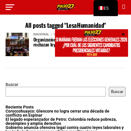
ES
EN
All posts tagged "LesaHumanidad"
NACIONAL
hace 1 año
Organizaciones de víctimas y derechos humanos
rechazan ley de amnistía a militares en Perú
Buscar
Buscar
Reciente Posts
Coroccohuayco: Glencore no logra cerrar una década de
conflicto en Espinar
El legado esperanzador de Petro: Colombia reduce pobreza,
desempleo y amplía derechos
Gobierno anuncia ofensiva legal contra cuatro leyes laborales y