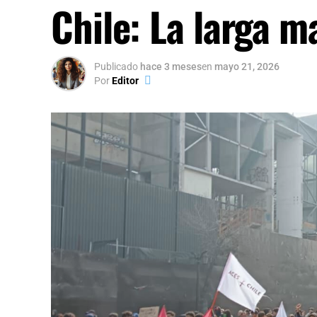
Chile: La larga m
Publicado
hace 3 meses
en
mayo 21, 2026
Por
Editor