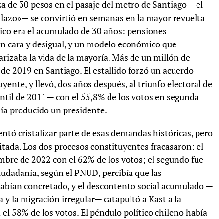
za de 30 pesos en el pasaje del metro de Santiago —el
lazo»— se convirtió en semanas en la mayor revuelta
stico era el acumulado de 30 años: pensiones
ión cara y desigual, y un modelo económico que
rizaba la vida de la mayoría. Más de un millón de
de 2019 en Santiago. El estallido forzó un acuerdo
uyente, y llevó, dos años después, al triunfo electoral de
antil de 2011— con el 55,8% de los votos en segunda
bía producido un presidente.
ntó cristalizar parte de esas demandas históricas, pero
itada. Los dos procesos constituyentes fracasaron: el
mbre de 2022 con el 62% de los votos; el segundo fue
iudadanía, según el PNUD, percibía que las
abían concretado, y el descontento social acumulado —
a y la migración irregular— catapultó a Kast a la
el 58% de los votos. El péndulo político chileno había