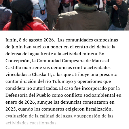
Mirelly Ticona, ha criticado abiertamente la decisión del
empleo formal requerirán años de esfuerzo colectivo.
SIGUIENTE
Ejecutivo y el gremio ya anunció movilizaciones para
Pero la semilla está sembrada. El legado de estos cuatro
Díaz-Canel rechaza acusación de EE.UU. contra Raúl Castro
exigir el pago íntegro. Para ellos, no es un tema técnico:
años no se mide solo en puntos porcentuales; se mide en
es el cumplimiento de un derecho ya reconocido.
la esperanza de millones de colombianos que hoy miran
NO TE LO PIERDAS:
Chile: La larga marcha que no para
el futuro con mayor optimismo. Y esa esperanza, en
La segunda norma, la Ley 32581, equipara la pensión de
democracia, es el cambio más profundo de todos.
Junín, 8 de agosto 2026.- Las comunidades campesinas
maestros jubilados con la Remuneración Íntegra
de Junín han vuelto a poner en el centro del debate la
admin
Mensual (RIM) de la primera escala magisterial, unos
defensa del agua frente a la actividad minera. En
S/3.300 mensuales. El Consejo Fiscal calcula un impacto
Concepción, la Comunidad Campesina de Mariscal
anual de S/8.000 millones. El reglamento aún no ha sido
Castilla mantiene sus denuncias contra actividades
aprobado, lo que ha generado reclamos del SUTEP. Su
vinculadas a Chaska II, a las que atribuye una presunta
secretario general, Lucio Castro Chipana, ha advertido
contaminación del río Tulumayo y operaciones que
que sin financiamiento «la norma nace muerta» y ha
considera no autorizadas. El caso fue incorporado por la
exigido al Gobierno garantizar el presupuesto.
Defensoría del Pueblo como conflicto socioambiental en
enero de 2026, aunque las denuncias comenzaron en
La tercera controversia es la Ley 32424, que homologa el
2025, cuando los comuneros exigieron fiscalización,
incentivo CAFAE para administrativos del régimen 276
evaluación de la calidad del agua y suspensión de las
en regiones, con un costo estimado de S/2.621 millones
actividades cuestionadas.
anuales. Organizaciones como FENTRAGORES, CITE