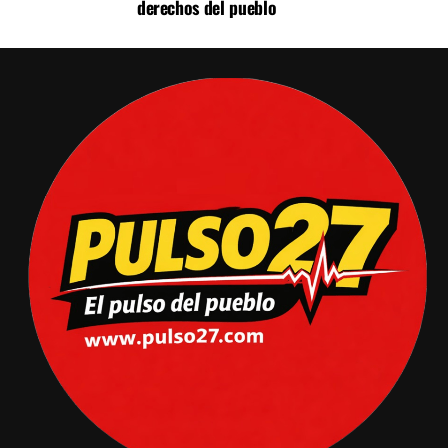
derechos del pueblo
de un mes después del acuerdo con las comunidades, la
protección formal de las cuencas continúa pendiente.
La respuesta estatal también abrió otro frente. Semanas
después de la protesta, la Fiscalía Provincial Penal de
Huancayo inició una investigación preliminar contra el
alcalde de Pariahuanca, Wilson Quispe Camarena, y otros
cinco dirigentes por el bloqueo de los accesos al
Gobierno Regional. Para las organizaciones campesinas,
la situación resulta preocupante: mientras los dirigentes
que protestaron son investigados, hasta la fecha no
existen responsables identificados por la contaminación
con cianuro denunciada en el Yuracyacu.
El problema alcanza también al Gobierno Nacional. En
mayo, la Comisión de Pueblos Andinos, Amazónicos y
Afroperuanos, Ambiente y Ecología del Congreso abordó
formalmente la contaminación del Yuracyacu y solicitó
informes al OEFA y la ANA. La comisión calificó el hecho