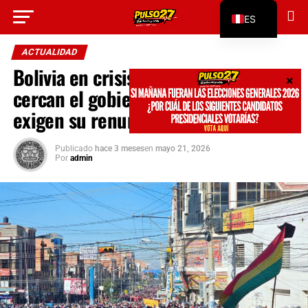
Go to mobile version
ES
EN
ACTUALIDAD
Bolivia en crisis: protestas masivas
cercan el gobierno de Rodrigo Paz y
exigen su renuncia
Publicado
hace 3 meses
en
mayo 21, 2026
Por
admin