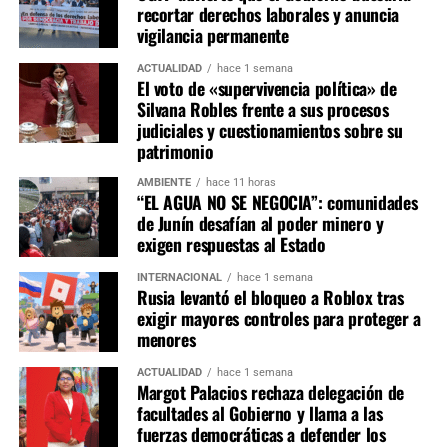
de las cabeceras de los ríos Yuracyacu, Shullcas,
recortar derechos laborales y anuncia
Tulumayo y Achamayo, además de revisar concesiones
vigilancia permanente
mineras y registros REINFO, fortalecer la vigilancia
ACTUALIDAD
hace 1 semana
sanitaria y apoyar a los piscicultores afectados. Sin
El voto de «supervivencia política» de
embargo, la promesa encontró un freno en el propio
Silvana Robles frente a sus procesos
Consejo Regional de Junín. A comienzos de julio, solo
judiciales y cuestionamientos sobre su
tres consejeros respaldaron su aprobación inmediata y la
patrimonio
mayoría decidió enviarla durante 30 días adicionales a la
AMBIENTE
hace 11 horas
Comisión de Recursos Naturales y Medio Ambiente, a la
“EL AGUA NO SE NEGOCIA”: comunidades
espera de informes de la ANA, MINAM y SERNANP.
de Junín desafían al poder minero y
exigen respuestas al Estado
La sesión estuvo marcada además por la intervención de
INTERNACIONAL
hace 1 semana
abogados que se presentaron como representantes de
Rusia levantó el bloqueo a Roblox tras
empresas mineras de la zona, entre ellas Oro Negro. El
exigir mayores controles para proteger a
gerente regional de Recursos Naturales, Vladimir Yáñez,
menores
cuestionó la postergación y señaló que la intervención
ACTUALIDAD
hace 1 semana
privada generó dudas entre los consejeros, pese a que el
Margot Palacios rechaza delegación de
equipo técnico había calificado la protección de las
facultades al Gobierno y llama a las
cabeceras como un asunto urgente y emergente. Así, más
fuerzas democráticas a defender los