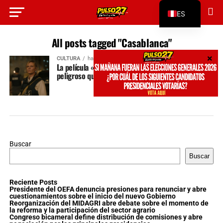
ES
EN
All posts tagged "Casablanca"
CULTURA
hace 2 años
La película «Civil War» transmite un mensaje más
peligroso que la violencia que muestra en pantalla
Buscar
Buscar
Reciente Posts
Presidente del OEFA denuncia presiones para renunciar y abre
cuestionamientos sobre el inicio del nuevo Gobierno
Reorganización del MIDAGRI abre debate sobre el momento de
la reforma y la participación del sector agrario
Congreso bicameral define distribución de comisiones y abre