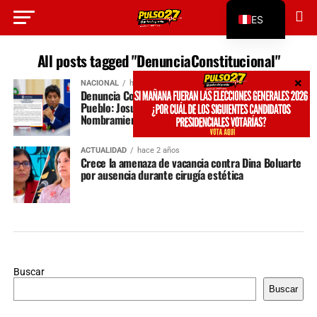
ES
EN
All posts tagged "DenunciaConstitucional"
NACIONAL
hace 1 año
Denuncia Constitucional Sacude a la Defensoría del
Pueblo: Josué Gutiérrez en la Mira por
Nombramiento Ilegal
ACTUALIDAD
hace 2 años
Crece la amenaza de vacancia contra Dina Boluarte
por ausencia durante cirugía estética
Buscar
Buscar