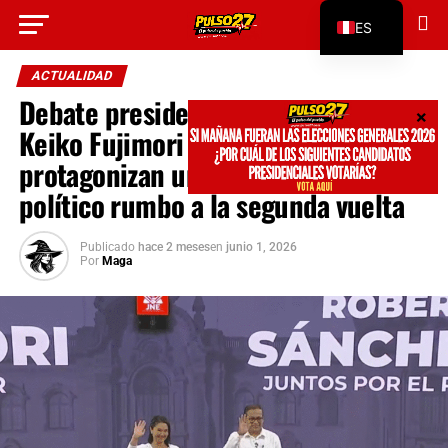
Go to mobile version
ES
EN
ACTUALIDAD
Debate presidencial Perú 2026:
Keiko Fujimori y Roberto Sánchez
protagonizan un intenso choque
político rumbo a la segunda vuelta
Publicado
hace 2 meses
en
junio 1, 2026
Por
Maga