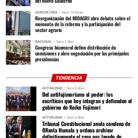
del nuevo Gobierno
distribución fija: cuatro representantes de Fuerza
Popular, tres de Juntos por el Perú, dos de Renovación
AGRICULTURA
hace 15 horas
Popular y un representante de cada una de las otras tres
Reorganización del MIDAGRI abre debate sobre el
bancadas. Entre ellas destacan Constitución, Reglamento
momento de la reforma y la participación del
sector agrario
y Relaciones Exteriores; Economía, Medio Ambiente y
Defensa del Consumidor; Justicia y Derechos Humanos; y
NACIONAL
hace 2 días
Salud, Educación, Cultura, Mujer y Desarrollo Social y
Congreso bicameral define distribución de
Digital.
comisiones y abre negociación por las principales
presidencias
En la Cámara de Diputados se instalarán 16 comisiones
ordinarias. Siete tendrán 26 integrantes, entre ellas
TENDENCIA
Constitución, Economía, Justicia e Infraestructura;
mientras que las nueve restantes estarán conformadas
ACTUALIDAD
hace 6 días
Del antifujimorismo al poder: los
por 20 miembros, incluyendo Desarrollo Agrario, Energía
excríticos que hoy integran y defienden el
y Minas, Salud, Trabajo, Producción y Ciencia e
gobierno de Keiko Fujimori
Innovación Tecnológica. También quedaron definidas las
comisiones especiales, como Acusaciones
ACTUALIDAD
hace 6 días
Tribunal Constitucional anula condena de
Constitucionales y Ética Parlamentaria, esta última
Ollanta Humala y ordena archivar
integrada por un representante de cada bancada.
definitivamente el caso por lavado de