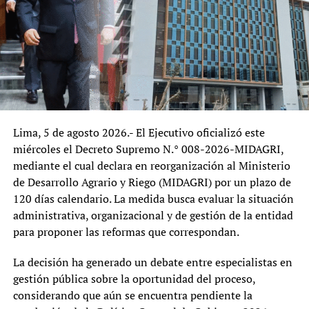
produce durante la primera semana de gestión del
Gobierno que asumió funciones el 28 de julio de 2026.
De confirmarse los hechos descritos, el caso podría
reabrir el debate sobre los límites de la discrecionalidad
política en la administración pública y el respeto a los
cargos cuyo período y causales de remoción se
encuentran expresamente regulados por ley.
Lima, 5 de agosto 2026.- El Ejecutivo oficializó este
Desde una perspectiva institucional, el episodio plantea
miércoles el Decreto Supremo N.° 008-2026-MIDAGRI,
interrogantes sobre la relación entre el Poder Ejecutivo y
mediante el cual declara en reorganización al Ministerio
los organismos técnicos especializados. Si bien todo
de Desarrollo Agrario y Riego (MIDAGRI) por un plazo de
gobierno tiene la potestad de definir prioridades y
120 días calendario. La medida busca evaluar la situación
conformar equipos en los cargos de confianza, los
administrativa, organizacional y de gestión de la entidad
organismos cuyos titulares cuentan con mandatos
para proponer las reformas que correspondan.
legales buscan precisamente garantizar continuidad,
autonomía técnica y estabilidad frente a cambios
La decisión ha generado un debate entre especialistas en
políticos. Cualquier intento de apartar a estos
gestión pública sobre la oportunidad del proceso,
funcionarios fuera del procedimiento establecido podría
considerando que aún se encuentra pendiente la
generar cuestionamientos sobre la seguridad jurídica y la