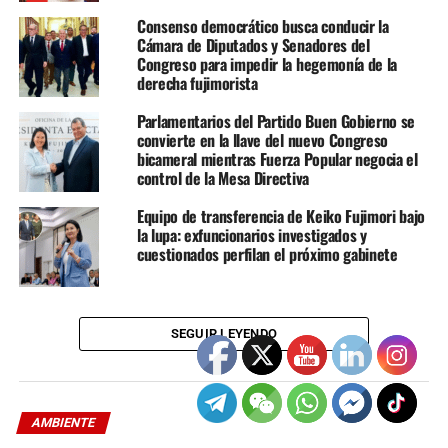
Asimismo, intentó vincular a Sánchez con sectores
Consenso democrático busca conducir la
políticos que considera radicales y con experiencias
Cámara de Diputados y Senadores del
recientes cuestionadas por diversos sectores del país.
Congreso para impedir la hegemonía de la
derecha fujimorista
Los momentos de mayor tensión se produjeron cuando
Parlamentarios del Partido Buen Gobierno se
ambos candidatos dejaron el terreno programático para
convierte en la llave del nuevo Congreso
intercambiar cuestionamientos sobre responsabilidades
bicameral mientras Fuerza Popular negocia el
control de la Mesa Directiva
políticas, alianzas y antecedentes de sus respectivos
espacios. Los ataques directos elevaron el tono del
Equipo de transferencia de Keiko Fujimori bajo
debate y desplazaron temporalmente la discusión sobre
la lupa: exfuncionarios investigados y
propuestas concretas.
cuestionados perfilan el próximo gabinete
Otro aspecto destacado fue el intento de ambos
aspirantes por conectar con el electorado desde una
SEGUIR LEYENDO
dimensión más personal. Sánchez reforzó un discurso
centrado en el esfuerzo individual y la representación
popular, mientras Fujimori buscó consolidar una imagen
de experiencia y capacidad de gestión frente a la crisis
AMBIENTE
política y social que atraviesa el país.