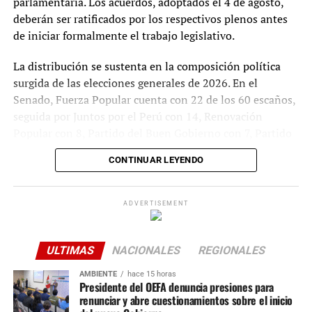
parlamentaria. Los acuerdos, adoptados el 4 de agosto,
necesidades del agro peruano.
deberán ser ratificados por los respectivos plenos antes
de iniciar formalmente el trabajo legislativo.
La distribución se sustenta en la composición política
surgida de las elecciones generales de 2026. En el
Senado, Fuerza Popular cuenta con 22 de los 60 escaños,
seguida por Juntos por el Perú con 14, Renovación
Popular con 8, Partido del Buen Gobierno con 7, Partido
Cívico Obras con 5 y Ahora Nación con 4. En la Cámara
CONTINUAR LEYENDO
de Diputados, Fuerza Popular posee 41 de los 130
curules, Juntos por el Perú 32, Partido del Buen Gobierno
18, Renovación Popular 15, Partido Cívico Obras 14 y
ADVERTISEMENT
Ahora Nación 10. Ninguna bancada alcanza mayoría
absoluta, por lo que los acuerdos dependerán de
negociaciones y alianzas entre grupos parlamentarios.
ULTIMAS
NACIONALES
REGIONALES
AMBIENTE
hace 15 horas
El Senado estará conformado por siete comisiones
Presidente del OEFA denuncia presiones para
ordinarias, cada una integrada por 12 miembros con una
renunciar y abre cuestionamientos sobre el inicio