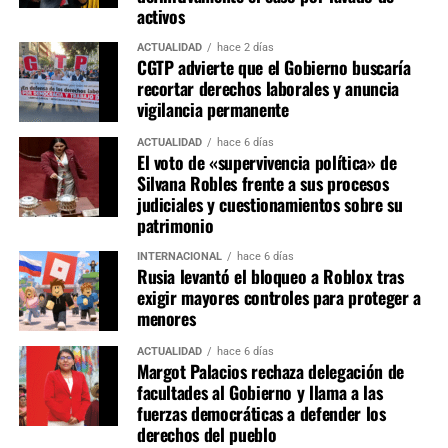
activos
Aunque la proporcionalidad de las comisiones ya fue
acordada, aún falta definir la integración nominal de
ACTUALIDAD
hace 2 días
CGTP advierte que el Gobierno buscaría
titulares y suplentes, así como la elección de presidentes,
recortar derechos laborales y anuncia
vicepresidentes y secretarios de cada grupo de trabajo.
vigilancia permanente
Estas designaciones representan la etapa de mayor
negociación política, pues las presidencias de comisiones
ACTUALIDAD
hace 6 días
El voto de «supervivencia política» de
estratégicas como Constitución, Economía, Justicia y
Silvana Robles frente a sus procesos
Fiscalización suelen concentrar la mayor influencia en la
judiciales y cuestionamientos sobre su
agenda legislativa.
patrimonio
INTERNACIONAL
hace 6 días
La conformación de las comisiones marcará el equilibrio
Rusia levantó el bloqueo a Roblox tras
de poder dentro del primer Congreso bicameral instalado
exigir mayores controles para proteger a
tras la reforma constitucional. Si bien Fuerza Popular
menores
parte como la primera fuerza parlamentaria, la ausencia
ACTUALIDAD
hace 6 días
de una mayoría absoluta obliga a construir consensos
Margot Palacios rechaza delegación de
con otras bancadas para conducir las comisiones más
facultades al Gobierno y llama a las
relevantes y asegurar la viabilidad de las iniciativas
fuerzas democráticas a defender los
legislativas durante el periodo 2026-2027.
derechos del pueblo