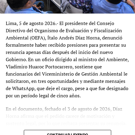
el Perú, competirán el próximo 7 de junio en un
balotaje marcado…
Lima, 5 de agosto 2026.- El presidente del Consejo
ONPE al 99.2%: Keiko Fujimori y
Directivo del Organismo de Evaluación y Fiscalización
Roberto Sánchez pasan
Ambiental (OEFA), Ítalo Andrés Díaz Horna, denunció
oficialmente a la segunda vuelta
formalmente haber recibido presiones para presentar su
Lima, 8 de mayo de 2026.- En
renuncia apenas días después del inicio del nuevo
una actualización decisiva que
Gobierno. En un oficio dirigido al ministro del Ambiente,
marca el cierre del conteo oficial, la Oficina
Vladimiro Huaroc Portocarrero, sostiene que
Nacional de Procesos Electorales (ONPE) informó
funcionarios del Viceministerio de Gestión Ambiental le
que, al 99.210% de actas contabilizadas, los…
solicitaron, en tres oportunidades y mediante mensajes
de WhatsApp, que deje el cargo, pese a que fue designado
Roberto Sánchez lanza
por un período legal de cinco años.
precandidatura presidencial por
Juntos por el Perú desde Cusco
En el documento, fechado el 3 de agosto de 2026, Díaz
Desde la base regional cusqueña
Horna afirma que el pedido carece de motivación y
de Juntos por el Perú (JP), el
sustento legal, por lo que rechaza presentar su renuncia.
congresista y exministro Roberto Sánchez fue
Argumenta que la Presidencia del Consejo Directivo del
proclamado como precandidato presidencial para
CONTINUAR LEYENDO