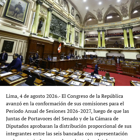
esta etapa.
Diversos especialistas señalan que la participación de
productores de la agricultura familiar, agricultores,
organizaciones agrarias, juntas de usuarios de riego,
cooperativas, agroexportadores, trabajadores agrarios,
comerciantes y empresas de la cadena agroalimentaria
podría enriquecer el diagnóstico, al incorporar la
experiencia de quienes interactúan de manera
permanente con los servicios que brinda el ministerio.
La reorganización del MIDAGRI representa una
oportunidad para fortalecer la gestión institucional y
Lima, 4 de agosto 2026.- El Congreso de la República
adecuarla a los desafíos del desarrollo agrario. El
avanzó en la conformación de sus comisiones para el
principal reto será que las reformas logren combinar
Periodo Anual de Sesiones 2026-2027, luego de que las
eficiencia administrativa, alineamiento con las políticas
Juntas de Portavoces del Senado y de la Cámara de
nacionales y una amplia participación de los actores del
Diputados aprobaran la distribución proporcional de sus
sector, con el propósito de consolidar una institución
integrantes entre las seis bancadas con representación
orientada a responder de manera más efectiva a las