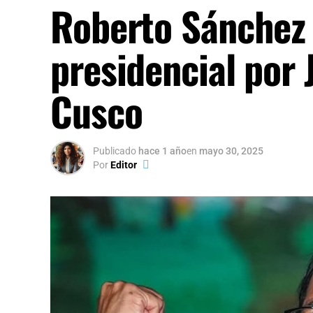
Roberto Sánchez 
presidencial por 
Cusco
Publicado
hace 1 año
en
mayo 30, 2025
Por
Editor