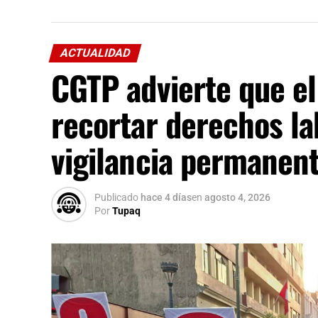
ACTUALIDAD
CGTP advierte que el
recortar derechos la
vigilancia permanen
Publicado
hace 4 días
en
agosto 4, 2026
Por
Tupaq