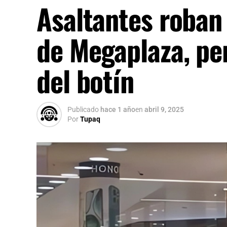
Asaltantes roban 
de Megaplaza, pe
del botín
Publicado
hace 1 año
en
abril 9, 2025
Por
Tupaq