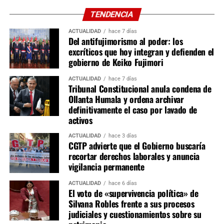
En los últimos días, publicaciones difundidas en redes
TENDENCIA
sociales aseguraban que el presidente Vladimir Putin
había «prohibido Roblox en toda Rusia». Sin embargo,
ACTUALIDAD
hace 7 días
Del antifujimorismo al poder: los
esa afirmación no refleja la situación actual. Si bien el
excríticos que hoy integran y defienden el
bloqueo existió y fue aplicado a finales de 2025, la
gobierno de Keiko Fujimori
restricción fue levantada oficialmente en junio de 2026,
por lo que la plataforma volvió a estar disponible para los
ACTUALIDAD
hace 7 días
Tribunal Constitucional anula condena de
usuarios rusos que cumplen la normativa local.
Ollanta Humala y ordena archivar
definitivamente el caso por lavado de
El caso refleja la política que Rusia viene aplicando sobre
activos
las plataformas digitales extranjeras. El Gobierno
sostiene que estas medidas buscan garantizar la
ACTUALIDAD
hace 3 días
CGTP advierte que el Gobierno buscaría
protección de los menores y asegurar el cumplimiento de
recortar derechos laborales y anuncia
la legislación nacional en materia de seguridad digital y
vigilancia permanente
contenidos en internet. Por su parte, diversas
organizaciones internacionales dedicadas a la defensa de
ACTUALIDAD
hace 6 días
El voto de «supervivencia política» de
la libertad de expresión consideran que este tipo de
Silvana Robles frente a sus procesos
restricciones puede limitar el acceso a determinadas
judiciales y cuestionamientos sobre su
plataformas y servicios digitales.