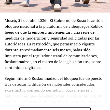
Ejecutivo.
Si bien el Kuomintang mantiene una posición más
favorable al diálogo con Pekín que el gobernante Partido
Moscú, 31 de julio 2026.- El Gobierno de Rusia levantó el
Democrático Progresista (DPP), ello no implica que sus
bloqueo nacional a la plataforma de videojuegos Roblox
movilizaciones constituyan un respaldo a una anexión
luego de que la empresa implementara una serie de
inmediata o a la unificación bajo el sistema político de la
medidas de moderación y seguridad solicitadas por las
República Popular China. La competencia entre ambas
autoridades. La restricción, que permaneció vigente
fuerzas continúa desarrollándose principalmente dentro
durante aproximadamente seis meses, había sido
del marco democrático taiwanés.
impuesta por el regulador estatal de comunicaciones,
Roskomnadzor, en el marco de la legislación rusa sobre
Las encuestas más recientes muestran que la amplia
contenidos digitales.
mayoría de la población mantiene su preferencia por
conservar el actual status quo entre Taiwán y China
Según informó Roskomnadzor, el bloqueo fue dispuesto
continental. Los estudios también reflejan un reducido
tras detectar la difusión de materiales considerados
respaldo a la unificación política bajo las condiciones
extremistas, contenido perjudicial para menores y
planteadas por Pekín y un rechazo ampliamente
publicaciones que, de acuerdo con la legislación vigente
mayoritario al modelo de «un país, dos sistemas»,
en Rusia, constituían propaganda de organizaciones o
mientras la identidad taiwanesa continúa
movimientos prohibidos. Las autoridades sostuvieron