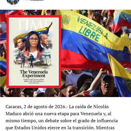
Las fricciones entre Arce y Morales no son nuevas, y se
remontan a finales de 2021, cuando el MAS sufrió un
cisma que aún persiste. Mientras sectores leales a
Morales han llamado a un congreso partidario para
consolidar su liderazgo, el Gobierno y los seguidores de
Arce se oponen a una nueva candidatura del
exmandatario, alegando que la Constitución no permite
su reelección. Esta división interna podría poner en
riesgo la participación del MAS en los próximos
comicios.
En medio de este conflicto, la Defensoría del Pueblo ha
emitido un llamado a la calma, pidiendo a las
autoridades y a los sectores movilizados que eviten
acciones que agraven la situación y desencadenen
Caracas, 2 de agosto de 2026.- La caída de Nicolás
violencia.
Maduro abrió una nueva etapa para Venezuela y, al
mismo tiempo, un debate sobre el grado de influencia
que Estados Unidos ejerce en la transición. Mientras