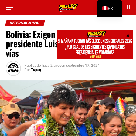
Go to mobile version
ES
EN
INTERNACIONAL
Bolivia: Exigen la renuncia del
presidente Luis Arce con bloqueo de
vías
Publicado
hace 2 años
en
septiembre 17, 2024
Por
Tupaq