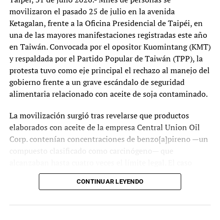
movilizaron el pasado 25 de julio en la avenida
Ketagalan, frente a la Oficina Presidencial de Taipéi, en
una de las mayores manifestaciones registradas este año
en Taiwán. Convocada por el opositor Kuomintang (KMT)
y respaldada por el Partido Popular de Taiwán (TPP), la
protesta tuvo como eje principal el rechazo al manejo del
gobierno frente a un grave escándalo de seguridad
alimentaria relacionado con aceite de soja contaminado.
La movilización surgió tras revelarse que productos
elaborados con aceite de la empresa Central Union Oil
Corp. contenían concentraciones de benzo[a]pireno —un
compuesto clasificado como carcinógeno— que
alcanzaban hasta cuatro veces el límite legal. El caso
afectó diversas marcas comercializadas entre abril y junio
CONTINUAR LEYENDO
y provocó fuertes cuestionamientos sobre la actuación de
las autoridades sanitarias y la demora en las
investigaciones oficiales.