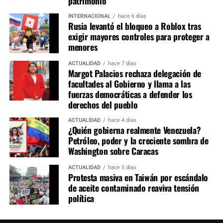
patrimonio
La evolución del caso Roblox muestra el equilibrio que
INTERNACIONAL
hace 6 días
Rusia levantó el bloqueo a Roblox tras
buscan distintos Estados entre la regulación del entorno
exigir mayores controles para proteger a
digital, la protección de la infancia y el funcionamiento
menores
de las plataformas tecnológicas. Mientras Rusia defiende
la aplicación de sus leyes nacionales, el debate
ACTUALIDAD
hace 7 días
Margot Palacios rechaza delegación de
internacional continúa centrado en cómo compatibilizar
facultades al Gobierno y llama a las
la seguridad de los usuarios, la libertad de acceso a
fuerzas democráticas a defender los
internet y la responsabilidad de las empresas
derechos del pueblo
tecnológicas.
ACTUALIDAD
hace 4 días
¿Quién gobierna realmente Venezuela?
Petróleo, poder y la creciente sombra de
Washington sobre Caracas
ACTUALIDAD
hace 5 días
Protesta masiva en Taiwán por escándalo
de aceite contaminado reaviva tensión
política