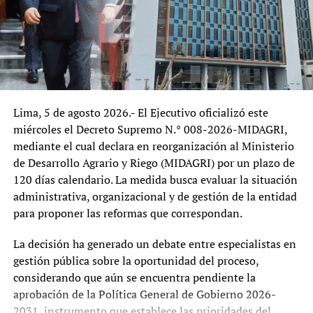
Gobierno que asumió funciones el 28 de julio de 2026.
De confirmarse los hechos descritos, el caso podría
reabrir el debate sobre los límites de la discrecionalidad
política en la administración pública y el respeto a los
cargos cuyo período y causales de remoción se
encuentran expresamente regulados por ley.
Lima, 5 de agosto 2026.- El Ejecutivo oficializó este
Desde una perspectiva institucional, el episodio plantea
miércoles el Decreto Supremo N.° 008-2026-MIDAGRI,
interrogantes sobre la relación entre el Poder Ejecutivo y
mediante el cual declara en reorganización al Ministerio
los organismos técnicos especializados. Si bien todo
de Desarrollo Agrario y Riego (MIDAGRI) por un plazo de
gobierno tiene la potestad de definir prioridades y
120 días calendario. La medida busca evaluar la situación
conformar equipos en los cargos de confianza, los
administrativa, organizacional y de gestión de la entidad
organismos cuyos titulares cuentan con mandatos
para proponer las reformas que correspondan.
legales buscan precisamente garantizar continuidad,
autonomía técnica y estabilidad frente a cambios
La decisión ha generado un debate entre especialistas en
políticos. Cualquier intento de apartar a estos
gestión pública sobre la oportunidad del proceso,
funcionarios fuera del procedimiento establecido podría
considerando que aún se encuentra pendiente la
generar cuestionamientos sobre la seguridad jurídica y la
aprobación de la Política General de Gobierno 2026-
independencia institucional.
2031, instrumento que establece las prioridades del