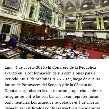
Diversos especialistas señalan que la participación de
productores de la agricultura familiar, agricultores,
organizaciones agrarias, juntas de usuarios de riego,
cooperativas, agroexportadores, trabajadores agrarios,
comerciantes y empresas de la cadena agroalimentaria
podría enriquecer el diagnóstico, al incorporar la
experiencia de quienes interactúan de manera
permanente con los servicios que brinda el ministerio.
La reorganización del MIDAGRI representa una
oportunidad para fortalecer la gestión institucional y
Lima, 4 de agosto 2026.- El Congreso de la República
adecuarla a los desafíos del desarrollo agrario. El
avanzó en la conformación de sus comisiones para el
principal reto será que las reformas logren combinar
Periodo Anual de Sesiones 2026-2027, luego de que las
eficiencia administrativa, alineamiento con las políticas
Juntas de Portavoces del Senado y de la Cámara de
nacionales y una amplia participación de los actores del
Diputados aprobaran la distribución proporcional de sus
sector, con el propósito de consolidar una institución
integrantes entre las seis bancadas con representación
orientada a responder de manera más efectiva a las
parlamentaria. Los acuerdos, adoptados el 4 de agosto,
necesidades del agro peruano.
deberán ser ratificados por los respectivos plenos antes