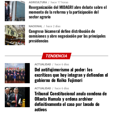
AGRICULTURA
hace 17 horas
Popular y un representante de cada una de las otras tres
Reorganización del MIDAGRI abre debate sobre el
bancadas. Entre ellas destacan Constitución, Reglamento
momento de la reforma y la participación del
sector agrario
y Relaciones Exteriores; Economía, Medio Ambiente y
Defensa del Consumidor; Justicia y Derechos Humanos; y
NACIONAL
hace 2 días
Salud, Educación, Cultura, Mujer y Desarrollo Social y
Congreso bicameral define distribución de
Digital.
comisiones y abre negociación por las principales
presidencias
En la Cámara de Diputados se instalarán 16 comisiones
ordinarias. Siete tendrán 26 integrantes, entre ellas
TENDENCIA
Constitución, Economía, Justicia e Infraestructura;
mientras que las nueve restantes estarán conformadas
ACTUALIDAD
hace 6 días
Del antifujimorismo al poder: los
por 20 miembros, incluyendo Desarrollo Agrario, Energía
excríticos que hoy integran y defienden el
y Minas, Salud, Trabajo, Producción y Ciencia e
gobierno de Keiko Fujimori
Innovación Tecnológica. También quedaron definidas las
comisiones especiales, como Acusaciones
ACTUALIDAD
hace 6 días
Tribunal Constitucional anula condena de
Constitucionales y Ética Parlamentaria, esta última
Ollanta Humala y ordena archivar
integrada por un representante de cada bancada.
definitivamente el caso por lavado de
activos
Aunque la proporcionalidad de las comisiones ya fue