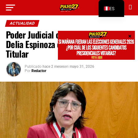
Go to mobile version
ES
EN
ACTUALIDAD
Poder Judicial ordena reincorporar a
Delia Espinoza como Fiscal Suprema
Titular
Publicado
hace 2 meses
en
mayo 31, 2026
Por
Redactor