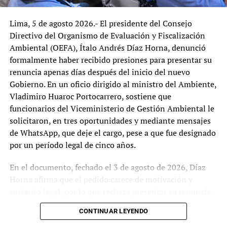
Patricia Benavides Vargas como fiscal suprema
titular y Fiscal de la Nación, según resolución
Lima, 5 de agosto 2026.- El presidente del Consejo
emitida este 25 de junio de 2025 por…
Directivo del Organismo de Evaluación y Fiscalización
Ambiental (OEFA), Ítalo Andrés Díaz Horna, denunció
formalmente haber recibido presiones para presentar su
TEMAS RELACIONADOS:
CONGRESO
renuncia apenas días después del inicio del nuevo
CORTE SUPERIOR DE JUSTICIA DE LIMA
DELIA ESPINOZA
FISCAL DE LA NACIÓN
FISCAL SUPREMA TITULAR
Gobierno. En un oficio dirigido al ministro del Ambiente,
JUNTA NACIONAL DE JUSTICIA
MINISTERIO PÚBLICO
Vladimiro Huaroc Portocarrero, sostiene que
PATRICIA BENAVIDES
PODER JUDICIAL
funcionarios del Viceministerio de Gestión Ambiental le
SIGUIENTE
solicitaron, en tres oportunidades y mediante mensajes
Miles marchan contra Keiko Fujimori en todo el Perú a
de WhatsApp, que deje el cargo, pese a que fue designado
ocho días de la segunda vuelta
por un período legal de cinco años.
NO TE LO PIERDAS:
Alianza cubano-vietnamita impulsa producción arrocera en
En el documento, fechado el 3 de agosto de 2026, Díaz
Pinar del Río
Horna afirma que el pedido carece de motivación y
sustento legal, por lo que rechaza presentar su renuncia.
Argumenta que la Presidencia del Consejo Directivo del
Redactor
CONTINUAR LEYENDO
OEFA constituye un cargo de designación o remoción