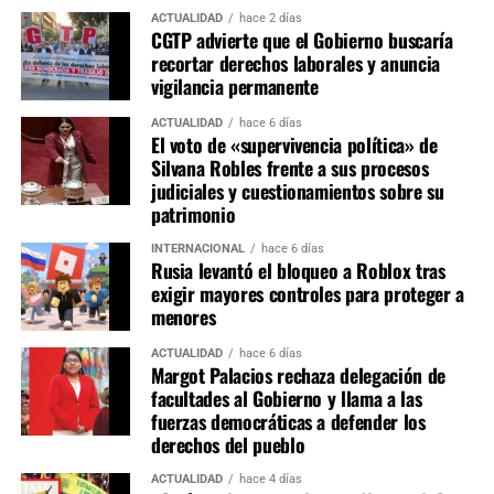
acordada, aún falta definir la integración nominal de
ACTUALIDAD
hace 2 días
CGTP advierte que el Gobierno buscaría
titulares y suplentes, así como la elección de presidentes,
recortar derechos laborales y anuncia
vicepresidentes y secretarios de cada grupo de trabajo.
vigilancia permanente
Estas designaciones representan la etapa de mayor
negociación política, pues las presidencias de comisiones
ACTUALIDAD
hace 6 días
El voto de «supervivencia política» de
estratégicas como Constitución, Economía, Justicia y
Silvana Robles frente a sus procesos
Fiscalización suelen concentrar la mayor influencia en la
judiciales y cuestionamientos sobre su
agenda legislativa.
patrimonio
INTERNACIONAL
hace 6 días
La conformación de las comisiones marcará el equilibrio
Rusia levantó el bloqueo a Roblox tras
de poder dentro del primer Congreso bicameral instalado
exigir mayores controles para proteger a
tras la reforma constitucional. Si bien Fuerza Popular
menores
parte como la primera fuerza parlamentaria, la ausencia
ACTUALIDAD
hace 6 días
de una mayoría absoluta obliga a construir consensos
Margot Palacios rechaza delegación de
con otras bancadas para conducir las comisiones más
facultades al Gobierno y llama a las
relevantes y asegurar la viabilidad de las iniciativas
fuerzas democráticas a defender los
legislativas durante el periodo 2026-2027.
derechos del pueblo
ACTUALIDAD
hace 4 días