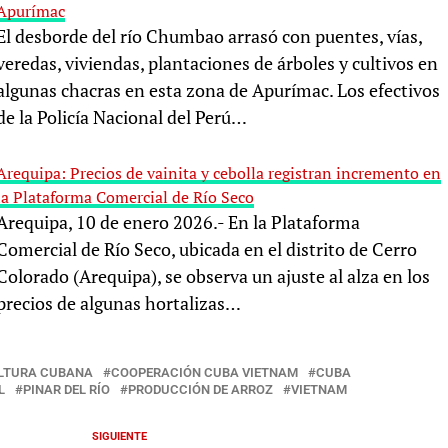
Apurímac
El desborde del río Chumbao arrasó con puentes, vías,
veredas, viviendas, plantaciones de árboles y cultivos en
algunas chacras en esta zona de Apurímac. Los efectivos
de la Policía Nacional del Perú…
Arequipa: Precios de vainita y cebolla registran incremento en
la Plataforma Comercial de Río Seco
Arequipa, 10 de enero 2026.- En la Plataforma
Comercial de Río Seco, ubicada en el distrito de Cerro
Colorado (Arequipa), se observa un ajuste al alza en los
precios de algunas hortalizas…
LTURA CUBANA
COOPERACIÓN CUBA VIETNAM
CUBA
L
PINAR DEL RÍO
PRODUCCIÓN DE ARROZ
VIETNAM
SIGUIENTE