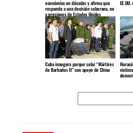
económica en décadas y afirma que
EE.UU. 
responde a una decisión soberana, no
a presiones de Estados Unidos
Cuba inaugura parque solar “Mártires
Huracá
de Barbados II” con apoyo de China
víctima
demost