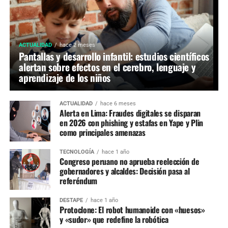
ACTUALIDAD
hace 2 meses
Pantallas y desarrollo infantil: estudios científicos
alertan sobre efectos en el cerebro, lenguaje y
aprendizaje de los niños
ACTUALIDAD
hace 6 meses
Alerta en Lima: Fraudes digitales se disparan
en 2026 con phishing y estafas en Yape y Plin
como principales amenazas
TECNOLOGÍA
hace 1 año
Congreso peruano no aprueba reelección de
gobernadores y alcaldes: Decisión pasa al
referéndum
DESTAPE
hace 1 año
Protoclone: El robot humanoide con «huesos»
y «sudor» que redefine la robótica