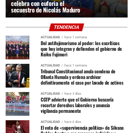
celebra con euforia el
secuestro de Nicolás Maduro
TENDENCIA
ACTUALIDAD
hace 1 semana
Del antifujimorismo al poder: los excríticos
que hoy integran y defienden el gobierno de
Keiko Fujimori
ACTUALIDAD
hace 1 semana
Tribunal Constitucional anula condena de
Ollanta Humala y ordena archivar
definitivamente el caso por lavado de activos
ACTUALIDAD
hace 3 días
CGTP advierte que el Gobierno buscaría
recortar derechos laborales y anuncia
vigilancia permanente
ACTUALIDAD
hace 6 días
El voto de «supervivencia política» de Silvana