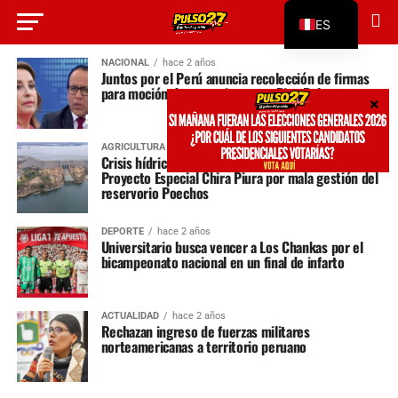
ES
EN
NACIONAL
hace 2 años
Juntos por el Perú anuncia recolección de firmas
para moción de vacancia contra Dina Boluarte
AGRICULTURA
hace 2 años
Crisis hídrica en Piura: Contraloría investiga al
Proyecto Especial Chira Piura por mala gestión del
reservorio Poechos
DEPORTE
hace 2 años
Universitario busca vencer a Los Chankas por el
bicampeonato nacional en un final de infarto
ACTUALIDAD
hace 2 años
Rechazan ingreso de fuerzas militares
norteamericanas a territorio peruano