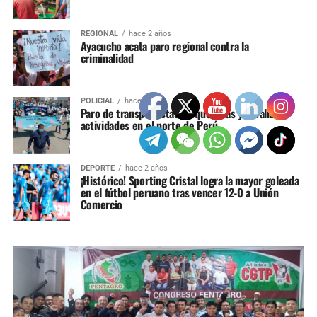
REGIONAL
hace 2 años
Ayacucho acata paro regional contra la
criminalidad
POLICIAL
hace 2 años
Paro de transportistas bloquea vías y paraliza
actividades en el norte de Perú
DEPORTE
hace 2 años
¡Histórico! Sporting Cristal logra la mayor goleada
en el fútbol peruano tras vencer 12-0 a Unión
Comercio