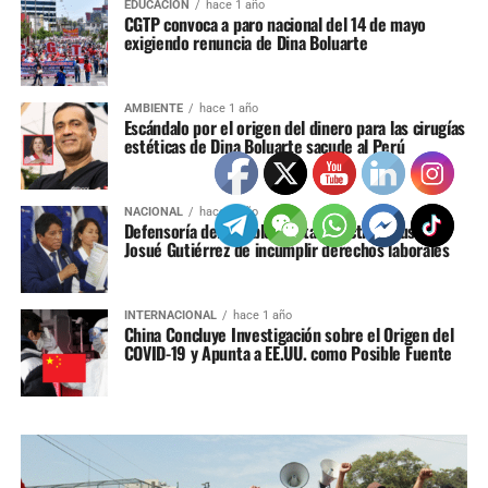
EDUCACIÓN
hace 1 año
CGTP convoca a paro nacional del 14 de mayo
exigiendo renuncia de Dina Boluarte
AMBIENTE
hace 1 año
Escándalo por el origen del dinero para las cirugías
estéticas de Dina Boluarte sacude al Perú
NACIONAL
hace 1 año
Defensoría del Pueblo: Junta Directiva acusa a
Josué Gutiérrez de incumplir derechos laborales
INTERNACIONAL
hace 1 año
China Concluye Investigación sobre el Origen del
COVID-19 y Apunta a EE.UU. como Posible Fuente