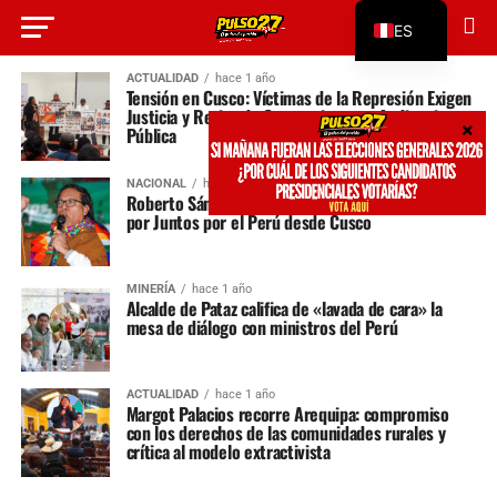
ES
EN
ACTUALIDAD
hace 1 año
Tensión en Cusco: Víctimas de la Represión Exigen
Justicia y Retiro de Congresistas en Audiencia
Pública
NACIONAL
hace 1 año
Roberto Sánchez lanza precandidatura presidencial
por Juntos por el Perú desde Cusco
MINERÍA
hace 1 año
Alcalde de Pataz califica de «lavada de cara» la
mesa de diálogo con ministros del Perú
ACTUALIDAD
hace 1 año
Margot Palacios recorre Arequipa: compromiso
con los derechos de las comunidades rurales y
crítica al modelo extractivista