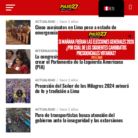
ES
EN
ACTUALIDAD
hace 2 años
Cinco asesinatos en Lima pese a estado de
emergencia por crímenes y extorsiones
INTERNACIONAL
hace 2 años
La congresista Margot Palacios del Perú propone
crear el Parlamento de la Izquierda Americana
(PIA)
ACTUALIDAD
hace 2 años
Procesión del Señor de los Milagros 2024 avivará
de fe y tradición a Lima
ACTUALIDAD
hace 2 años
Paro de transportistas busca atención del
gobierno ante la inseguridad y las extorsiones