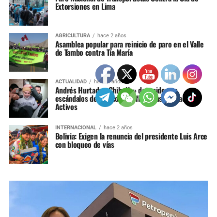
Extorsiones en Lima
AGRICULTURA
hace 2 años
Asamblea popular para reinicio de paro en el Valle
de Tambo contra Tía María
ACTUALIDAD
hace 2 años
Andrés Hurtado «Chibolín» detenido por
escándalos de Tráfico de Influencias y Lavado de
Activos
INTERNACIONAL
hace 2 años
Bolivia: Exigen la renuncia del presidente Luis Arce
con bloqueo de vías