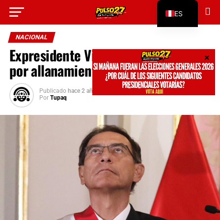
Go to mobile version
ES
EN
NACIONAL
Expresidente Vizcarra en aprietos
por allanamiento de su domicilio
Publicado
hace 2 años
en
marzo 19, 2024
Por
Tupaq