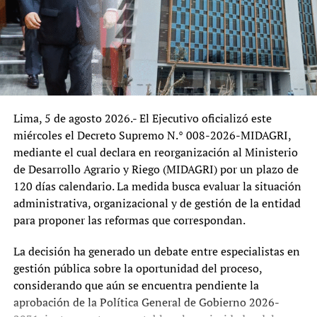
Gobierno que asumió funciones el 28 de julio de 2026.
De confirmarse los hechos descritos, el caso podría
reabrir el debate sobre los límites de la discrecionalidad
política en la administración pública y el respeto a los
cargos cuyo período y causales de remoción se
encuentran expresamente regulados por ley.
Lima, 5 de agosto 2026.- El Ejecutivo oficializó este
Desde una perspectiva institucional, el episodio plantea
miércoles el Decreto Supremo N.° 008-2026-MIDAGRI,
interrogantes sobre la relación entre el Poder Ejecutivo y
mediante el cual declara en reorganización al Ministerio
los organismos técnicos especializados. Si bien todo
de Desarrollo Agrario y Riego (MIDAGRI) por un plazo de
gobierno tiene la potestad de definir prioridades y
120 días calendario. La medida busca evaluar la situación
conformar equipos en los cargos de confianza, los
administrativa, organizacional y de gestión de la entidad
organismos cuyos titulares cuentan con mandatos
para proponer las reformas que correspondan.
legales buscan precisamente garantizar continuidad,
autonomía técnica y estabilidad frente a cambios
La decisión ha generado un debate entre especialistas en
políticos. Cualquier intento de apartar a estos
gestión pública sobre la oportunidad del proceso,
funcionarios fuera del procedimiento establecido podría
considerando que aún se encuentra pendiente la
generar cuestionamientos sobre la seguridad jurídica y la
aprobación de la Política General de Gobierno 2026-
independencia institucional.