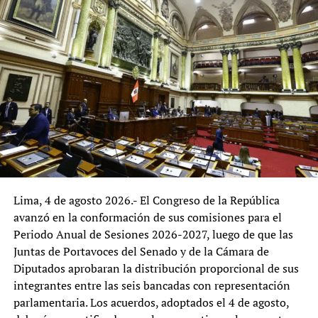
Diversos especialistas señalan que la participación de
productores de la agricultura familiar, agricultores,
organizaciones agrarias, juntas de usuarios de riego,
cooperativas, agroexportadores, trabajadores agrarios,
comerciantes y empresas de la cadena agroalimentaria
podría enriquecer el diagnóstico, al incorporar la
experiencia de quienes interactúan de manera
permanente con los servicios que brinda el ministerio.
La reorganización del MIDAGRI representa una
oportunidad para fortalecer la gestión institucional y
Lima, 4 de agosto 2026.- El Congreso de la República
adecuarla a los desafíos del desarrollo agrario. El
avanzó en la conformación de sus comisiones para el
principal reto será que las reformas logren combinar
Periodo Anual de Sesiones 2026-2027, luego de que las
eficiencia administrativa, alineamiento con las políticas
Juntas de Portavoces del Senado y de la Cámara de
nacionales y una amplia participación de los actores del
Diputados aprobaran la distribución proporcional de sus
sector, con el propósito de consolidar una institución
integrantes entre las seis bancadas con representación
orientada a responder de manera más efectiva a las
parlamentaria. Los acuerdos, adoptados el 4 de agosto,
necesidades del agro peruano.