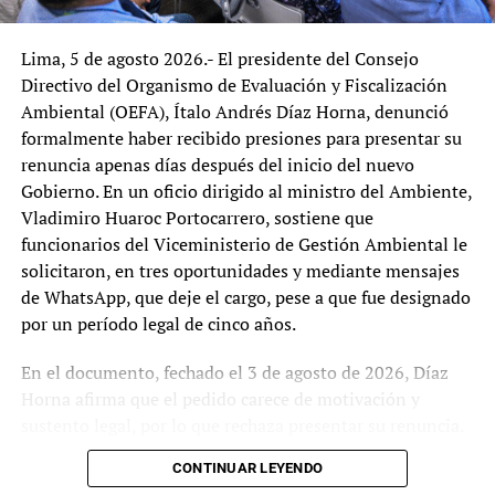
en actividades delictivas y ha expresado su disposición de
colaborar con las autoridades en el esclarecimiento de
Lima, 5 de agosto 2026.- El presidente del Consejo
los hechos, pese a que surgieron varios testigos del caso
Directivo del Organismo de Evaluación y Fiscalización
que se sometieron a la colaboración eficaz.
Ambiental (OEFA), Ítalo Andrés Díaz Horna, denunció
formalmente haber recibido presiones para presentar su
renuncia apenas días después del inicio del nuevo
Fuente: Webs y redes de noticias
Gobierno. En un oficio dirigido al ministro del Ambiente,
Vladimiro Huaroc Portocarrero, sostiene que
TEMAS RELACIONADOS:
CORRUPCIÓN
FISCALÍA
funcionarios del Viceministerio de Gestión Ambiental le
MARTÍN VIZCARRA
solicitaron, en tres oportunidades y mediante mensajes
de WhatsApp, que deje el cargo, pese a que fue designado
SIGUIENTE
Congresista Margot Palacios presentó moción de vacancia
por un período legal de cinco años.
contra Dina Boluarte
En el documento, fechado el 3 de agosto de 2026, Díaz
NO TE LO PIERDAS:
Horna afirma que el pedido carece de motivación y
Putin gana elecciones con más de 87% de votos rusos
sustento legal, por lo que rechaza presentar su renuncia.
Argumenta que la Presidencia del Consejo Directivo del
CONTINUAR LEYENDO
OEFA constituye un cargo de designación o remoción
Tupaq