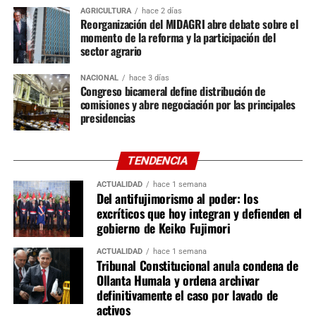
Popular, tres de Juntos por el Perú, dos de Renovación
AGRICULTURA
hace 2 días
Popular y un representante de cada una de las otras tres
Reorganización del MIDAGRI abre debate sobre el
bancadas. Entre ellas destacan Constitución, Reglamento
momento de la reforma y la participación del
sector agrario
y Relaciones Exteriores; Economía, Medio Ambiente y
Defensa del Consumidor; Justicia y Derechos Humanos; y
NACIONAL
hace 3 días
Salud, Educación, Cultura, Mujer y Desarrollo Social y
Congreso bicameral define distribución de
Digital.
comisiones y abre negociación por las principales
presidencias
En la Cámara de Diputados se instalarán 16 comisiones
ordinarias. Siete tendrán 26 integrantes, entre ellas
TENDENCIA
Constitución, Economía, Justicia e Infraestructura;
mientras que las nueve restantes estarán conformadas
ACTUALIDAD
hace 1 semana
Del antifujimorismo al poder: los
por 20 miembros, incluyendo Desarrollo Agrario, Energía
excríticos que hoy integran y defienden el
y Minas, Salud, Trabajo, Producción y Ciencia e
gobierno de Keiko Fujimori
Innovación Tecnológica. También quedaron definidas las
comisiones especiales, como Acusaciones
ACTUALIDAD
hace 1 semana
Tribunal Constitucional anula condena de
Constitucionales y Ética Parlamentaria, esta última
Ollanta Humala y ordena archivar
integrada por un representante de cada bancada.
definitivamente el caso por lavado de
activos