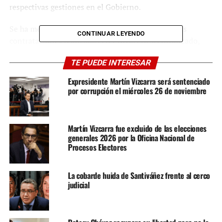
respectivas gestiones en el Gobierno.
Se ha mencionado que esta diligencia apunta a las
CONTINUAR LEYENDO
contrataciones realizadas en Provías Descentralizado,
incluyendo las obras de Tintay, Pampas y Samegua. Aún
TE PUEDE INTERESAR
no hay detenidos ni requisitoriados, pues la apertura de
una investigación requiere de otro tipo de funcionarios
Expresidente Martín Vizcarra será sentenciado
públicos.
por corrupción el miércoles 26 de noviembre
Martín Vizcarra fue excluido de las elecciones
generales 2026 por la Oficina Nacional de
Procesos Electores
La cobarde huida de Santiváñez frente al cerco
judicial