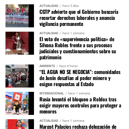
ACTUALIDAD
hace 5 días
CGTP advierte que el Gobierno buscaría
recortar derechos laborales y anuncia
vigilancia permanente
ACTUALIDAD
hace 1 semana
El voto de «supervivencia política» de
Silvana Robles frente a sus procesos
judiciales y cuestionamientos sobre su
patrimonio
AMBIENTE
hace 8 horas
“EL AGUA NO SE NEGOCIA”: comunidades
de Junín desafían al poder minero y
exigen respuestas al Estado
INTERNACIONAL
hace 1 semana
Rusia levantó el bloqueo a Roblox tras
exigir mayores controles para proteger a
menores
ACTUALIDAD
hace 1 semana
Margot Palacios rechaza delegación de