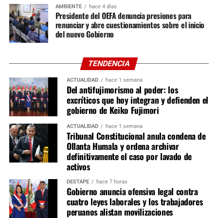
AMBIENTE
hace 4 días
Presidente del OEFA denuncia presiones para
Diversos especialistas señalan que la participación de
renunciar y abre cuestionamientos sobre el inicio
productores de la agricultura familiar, agricultores,
del nuevo Gobierno
organizaciones agrarias, juntas de usuarios de riego,
cooperativas, agroexportadores, trabajadores agrarios,
TENDENCIA
comerciantes y empresas de la cadena agroalimentaria
podría enriquecer el diagnóstico, al incorporar la
ACTUALIDAD
hace 1 semana
Del antifujimorismo al poder: los
experiencia de quienes interactúan de manera
excríticos que hoy integran y defienden el
permanente con los servicios que brinda el ministerio.
gobierno de Keiko Fujimori
La reorganización del MIDAGRI representa una
ACTUALIDAD
hace 1 semana
oportunidad para fortalecer la gestión institucional y
Tribunal Constitucional anula condena de
Ollanta Humala y ordena archivar
adecuarla a los desafíos del desarrollo agrario. El
definitivamente el caso por lavado de
principal reto será que las reformas logren combinar
activos
eficiencia administrativa, alineamiento con las políticas
nacionales y una amplia participación de los actores del
DESTAPE
hace 7 horas
Gobierno anuncia ofensiva legal contra
sector, con el propósito de consolidar una institución
cuatro leyes laborales y los trabajadores
orientada a responder de manera más efectiva a las
peruanos alistan movilizaciones
necesidades del agro peruano.