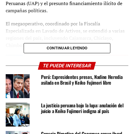
Peruanas (UAP) y el presunto financiamiento ilícito de
campañas políticas.
El megaoperativo, coordinado por la Fiscalía
Especializada en Lavado de Activos, se extendió a varias
regiones del país, incluyendo Cajamarca, Chiclayo,
Chimbote, Lima, Pisco, Tacna y Trujillo.
CONTINUAR LEYENDO
TE PUEDE INTERESAR
Perú: Expresidentes presos, Nadine Heredia
asilada en Brasil y Keiko Fujimori libre
La justicia peruana bajo la lupa: anulación del
juicio a Keiko Fujimori indigna al país
Entre los allanados se encuentran Joaquín Ramírez, su
Consejo Directivo del Congreso apoya ilegal