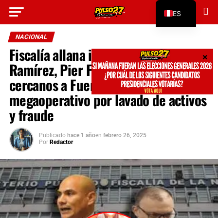
Go to mobile version
ES
EN
NACIONAL
Fiscalía allana inmuebles de Joaquín
Ramírez, Pier Figari y otros
cercanos a Fuerza Popular en
megaoperativo por lavado de activos
y fraude
Publicado
hace 1 año
en
febrero 26, 2025
Por
Redactor