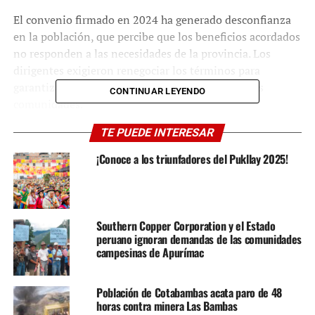
El convenio firmado en 2024 ha generado desconfianza
en la población, que percibe que los beneficios acordados
no responden a las necesidades de la provincia. Los
dirigentes exigieron renegociar los términos para
garantizar un impacto positivo y sostenible en las
CONTINUAR LEYENDO
comunidades.
El limitado presupuesto asignado a Cotabambas fue
TE PUEDE INTERESAR
motivo de fuertes críticas.
¡Conoce a los triunfadores del Pukllay 2025!
La población demanda una redistribución justa que
permita atender prioridades en infraestructura, salud y
educación, sectores clave donde la provincia muestra
carencias significativas.
Southern Copper Corporation y el Estado
peruano ignoran demandas de las comunidades
campesinas de Apurímac
Población de Cotabambas acata paro de 48
horas contra minera Las Bambas