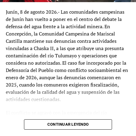
Emergencia por lluvias torrenciales y granizadas que
La segunda norma, la Ley 32581, equipara la pensión de
afectan varios departamentos del Perú: agricultores exigen
Junín, 8 de agosto 2026.- Las comunidades campesinas
maestros jubilados con la Remuneración Íntegra
acciones concretas al Gobierno
de Junín han vuelto a poner en el centro del debate la
Mensual (RIM) de la primera escala magisterial, unos
defensa del agua frente a la actividad minera. En
S/3.300 mensuales. El Consejo Fiscal calcula un impacto
Concepción, la Comunidad Campesina de Mariscal
anual de S/8.000 millones. El reglamento aún no ha sido
El Muki
Castilla mantiene sus denuncias contra actividades
aprobado, lo que ha generado reclamos del SUTEP. Su
vinculadas a Chaska II, a las que atribuye una presunta
secretario general, Lucio Castro Chipana, ha advertido
contaminación del río Tulumayo y operaciones que
que sin financiamiento «la norma nace muerta» y ha
considera no autorizadas. El caso fue incorporado por la
exigido al Gobierno garantizar el presupuesto.
Defensoría del Pueblo como conflicto socioambiental en
enero de 2026, aunque las denuncias comenzaron en
La tercera controversia es la Ley 32424, que homologa el
2025, cuando los comuneros exigieron fiscalización,
incentivo CAFAE para administrativos del régimen 276
evaluación de la calidad del agua y suspensión de las
en regiones, con un costo estimado de S/2.621 millones
actividades cuestionadas.
anuales. Organizaciones como FENTRAGORES, CITE
Perú, FENUTTSA y FENSUTACE han sostenido mesas
El conflicto se agravó con la emergencia del río
técnicas con el MEF y defienden la homologación. El
Yuracyacu, en Pariahuanca. A fines de abril murieron
Congreso modificó en marzo pasado algunos artículos y
CONTINUAR LEYENDO
cerca de 120 toneladas de truchas en siete criaderos,
estableció un nuevo plazo para su reglamentación.
ocasionando pérdidas estimadas entre 5 y 6 millones de