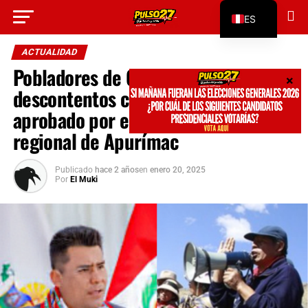
Go to mobile version
ES
EN
ACTUALIDAD
Pobladores de Cotabambas están
descontentos con el convenio marco
aprobado por el gobernador
regional de Apurímac
Publicado
hace 2 años
en
enero 20, 2025
Por
El Muki