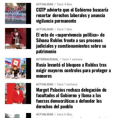
acordada, aún falta definir la integración nominal de
ACTUALIDAD
hace 4 días
CGTP advierte que el Gobierno buscaría
titulares y suplentes, así como la elección de presidentes,
recortar derechos laborales y anuncia
vicepresidentes y secretarios de cada grupo de trabajo.
vigilancia permanente
Estas designaciones representan la etapa de mayor
negociación política, pues las presidencias de comisiones
ACTUALIDAD
hace 7 días
El voto de «supervivencia política» de
estratégicas como Constitución, Economía, Justicia y
Silvana Robles frente a sus procesos
Fiscalización suelen concentrar la mayor influencia en la
judiciales y cuestionamientos sobre su
agenda legislativa.
patrimonio
INTERNACIONAL
hace 1 semana
La conformación de las comisiones marcará el equilibrio
Rusia levantó el bloqueo a Roblox tras
de poder dentro del primer Congreso bicameral instalado
exigir mayores controles para proteger a
tras la reforma constitucional. Si bien Fuerza Popular
menores
parte como la primera fuerza parlamentaria, la ausencia
ACTUALIDAD
hace 1 semana
de una mayoría absoluta obliga a construir consensos
Margot Palacios rechaza delegación de
con otras bancadas para conducir las comisiones más
facultades al Gobierno y llama a las
relevantes y asegurar la viabilidad de las iniciativas
fuerzas democráticas a defender los
legislativas durante el periodo 2026-2027.
derechos del pueblo
ACTUALIDAD
hace 6 días