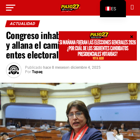
Go to mobile version
ES
EN
ACTUALIDAD
Congreso inhabilita a Delia Espinoza
y allana el camino para copar los
entes electorales de cara al 2026
Publicado
hace 8 meses
en
diciembre 4, 2025
Por
Tupaq