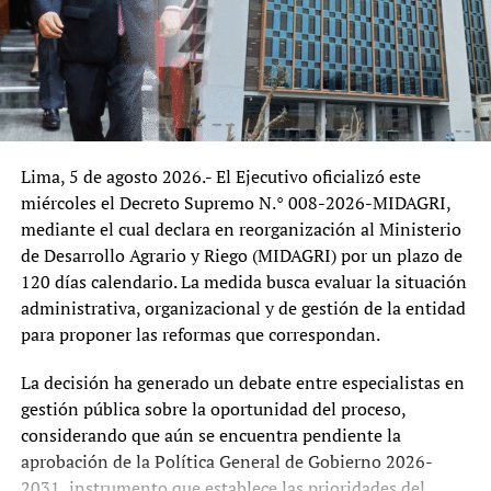
Gobierno que asumió funciones el 28 de julio de 2026.
De confirmarse los hechos descritos, el caso podría
reabrir el debate sobre los límites de la discrecionalidad
política en la administración pública y el respeto a los
cargos cuyo período y causales de remoción se
encuentran expresamente regulados por ley.
Lima, 5 de agosto 2026.- El Ejecutivo oficializó este
Desde una perspectiva institucional, el episodio plantea
miércoles el Decreto Supremo N.° 008-2026-MIDAGRI,
interrogantes sobre la relación entre el Poder Ejecutivo y
mediante el cual declara en reorganización al Ministerio
los organismos técnicos especializados. Si bien todo
de Desarrollo Agrario y Riego (MIDAGRI) por un plazo de
gobierno tiene la potestad de definir prioridades y
120 días calendario. La medida busca evaluar la situación
conformar equipos en los cargos de confianza, los
administrativa, organizacional y de gestión de la entidad
organismos cuyos titulares cuentan con mandatos
para proponer las reformas que correspondan.
legales buscan precisamente garantizar continuidad,
autonomía técnica y estabilidad frente a cambios
La decisión ha generado un debate entre especialistas en
políticos. Cualquier intento de apartar a estos
gestión pública sobre la oportunidad del proceso,
funcionarios fuera del procedimiento establecido podría
considerando que aún se encuentra pendiente la
generar cuestionamientos sobre la seguridad jurídica y la
aprobación de la Política General de Gobierno 2026-
independencia institucional.
2031, instrumento que establece las prioridades del