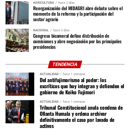
AGRICULTURA
hace 2 días
Popular y un representante de cada una de las otras tres
Reorganización del MIDAGRI abre debate sobre el
bancadas. Entre ellas destacan Constitución, Reglamento
momento de la reforma y la participación del
sector agrario
y Relaciones Exteriores; Economía, Medio Ambiente y
Defensa del Consumidor; Justicia y Derechos Humanos; y
NACIONAL
hace 3 días
Salud, Educación, Cultura, Mujer y Desarrollo Social y
Congreso bicameral define distribución de
Digital.
comisiones y abre negociación por las principales
presidencias
En la Cámara de Diputados se instalarán 16 comisiones
ordinarias. Siete tendrán 26 integrantes, entre ellas
TENDENCIA
Constitución, Economía, Justicia e Infraestructura;
mientras que las nueve restantes estarán conformadas
ACTUALIDAD
hace 1 semana
Del antifujimorismo al poder: los
por 20 miembros, incluyendo Desarrollo Agrario, Energía
excríticos que hoy integran y defienden el
y Minas, Salud, Trabajo, Producción y Ciencia e
gobierno de Keiko Fujimori
Innovación Tecnológica. También quedaron definidas las
comisiones especiales, como Acusaciones
ACTUALIDAD
hace 1 semana
Tribunal Constitucional anula condena de
Constitucionales y Ética Parlamentaria, esta última
Ollanta Humala y ordena archivar
integrada por un representante de cada bancada.
definitivamente el caso por lavado de
activos
Aunque la proporcionalidad de las comisiones ya fue