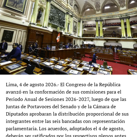
Diversos especialistas señalan que la participación de
productores de la agricultura familiar, agricultores,
organizaciones agrarias, juntas de usuarios de riego,
cooperativas, agroexportadores, trabajadores agrarios,
comerciantes y empresas de la cadena agroalimentaria
podría enriquecer el diagnóstico, al incorporar la
experiencia de quienes interactúan de manera
permanente con los servicios que brinda el ministerio.
La reorganización del MIDAGRI representa una
oportunidad para fortalecer la gestión institucional y
Lima, 4 de agosto 2026.- El Congreso de la República
adecuarla a los desafíos del desarrollo agrario. El
avanzó en la conformación de sus comisiones para el
principal reto será que las reformas logren combinar
Periodo Anual de Sesiones 2026-2027, luego de que las
eficiencia administrativa, alineamiento con las políticas
Juntas de Portavoces del Senado y de la Cámara de
nacionales y una amplia participación de los actores del
Diputados aprobaran la distribución proporcional de sus
sector, con el propósito de consolidar una institución
integrantes entre las seis bancadas con representación
orientada a responder de manera más efectiva a las
parlamentaria. Los acuerdos, adoptados el 4 de agosto,
necesidades del agro peruano.
deberán ser ratificados por los respectivos plenos antes