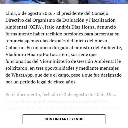
Comisión Permanente del
Lima, 5 de agosto 2026.- El presidente del Consejo
Congreso aprobó este martes 25 de noviembre,
Directivo del Organismo de Evaluación y Fiscalización
con 13 votos de la derecha y el centro caviar, el
Ambiental (OEFA), Ítalo Andrés Díaz Horna, denunció
informe que recomienda inhabilitar por diez…
formalmente haber recibido presiones para presentar su
renuncia apenas días después del inicio del nuevo
Gobierno. En un oficio dirigido al ministro del Ambiente,
TEMAS RELACIONADOS:
CONGRESO DE LA REPÚBLICA
DELIA ESPINOZA
FISCAL DE LA NACIÓN
Vladimiro Huaroc Portocarrero, sostiene que
funcionarios del Viceministerio de Gestión Ambiental le
SIGUIENTE
Paro nacional indefinido de mineros artesanales bloquea
solicitaron, en tres oportunidades y mediante mensajes
seis vías y exige ampliación del REINFO
de WhatsApp, que deje el cargo, pese a que fue designado
por un período legal de cinco años.
NO TE LO PIERDAS:
Congresista Margot Palacios presenta valiente proyecto de
amnistía para Pedro Castillo
En el documento, fechado el 3 de agosto de 2026, Díaz
Horna afirma que el pedido carece de motivación y
sustento legal, por lo que rechaza presentar su renuncia.
Argumenta que la Presidencia del Consejo Directivo del
Tupaq
CONTINUAR LEYENDO
OEFA constituye un cargo de designación o remoción