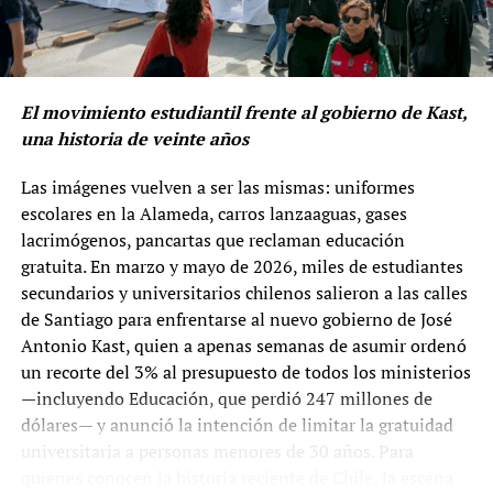
(JNJ) resolviera por unanimidad apartarla del Ministerio
Público por incurrir en faltas consideradas «muy graves»,
relacionadas con el incumplimiento de una resolución
que ordenaba la reposición de Patricia Benavides como
titular del Ministerio Público. Actualmente, Espinoza se
El movimiento estudiantil frente al gobierno de Kast,
desempeña como decana del Colegio de Abogados de
una historia de veinte años
Lima, cargo obtenido tras imponerse en elecciones de
Las imágenes vuelven a ser las mismas: uniformes
segunda vuelta.
escolares en la Alameda, carros lanzaaguas, gases
lacrimógenos, pancartas que reclaman educación
gratuita. En marzo y mayo de 2026, miles de estudiantes
secundarios y universitarios chilenos salieron a las calles
de Santiago para enfrentarse al nuevo gobierno de José
Antonio Kast, quien a apenas semanas de asumir ordenó
un recorte del 3% al presupuesto de todos los ministerios
—incluyendo Educación, que perdió 247 millones de
dólares— y anunció la intención de limitar la gratuidad
universitaria a personas menores de 30 años. Para
quienes conocen la historia reciente de Chile, la escena