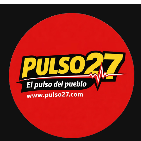
para abrir un proceso constituyente, y llevó, dos años
después, al triunfo electoral de Gabriel Boric —el mismo
líder estudiantil de 2011— con el 55,8% de los votos en
segunda vuelta. El movimiento estudiantil había
producido un presidente.
El gobierno de Boric (2022–2026) intentó cristalizar
parte de esas demandas históricas, pero la profundidad
de los cambios fue limitada. Los dos procesos
constituyentes fracasaron: el primer texto fue rechazado
en septiembre de 2022 con el 62% de los votos; el
segundo fue repudiado en diciembre de 2023. La
ciudadanía, según el PNUD, percibía que las
transformaciones prometidas no se habían concretado, y
el descontento social acumulado —agravado por el alza
en la delincuencia y la migración irregular— catapultó a
Kast a la presidencia en diciembre de 2025 con el 58% de
los votos. El péndulo político chileno había girado