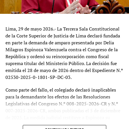
descentralizar la educación superior y atender la
demanda educativa existente en el Callao.
De acuerdo con la norma, la Universidad Nacional
Tecnológica Pachacútec de Ventanilla funcionará como
Lima, 29 de mayo 2026.- La Tercera Sala Constitucional
una persona jurídica de derecho público con enfoque
de la Corte Superior de Justicia de Lima declaró fundada
tecnológico y contará con departamentos académicos,
en parte la demanda de amparo presentada por Delia
escuelas profesionales, investigación y programas de
Milagros Espinoza Valenzuela contra el Congreso de la
posgrado, conforme a lo establecido por la Ley
República y ordenó su reincorporación como fiscal
Universitaria N.° 30220. Se prevé que la institución
suprema titular del Ministerio Público. La decisión fue
impulse carreras vinculadas a las necesidades productivas
emitida el 28 de mayo de 2026 dentro del Expediente N.º
y económicas de la zona, incluyendo actividades
02530-2025-0-1801-SP-DC-03.
relacionadas con el puerto del Callao y el megapuerto de
Chancay.
Como parte del fallo, el colegiado declaró inaplicables
para la demandante los efectos de las Resoluciones
Tras la publicación de la ley, el Ministerio de Educación
Legislativas del Congreso N.º 008-2025-2026-CR y N.º
deberá designar una comisión organizadora encargada de
007-2025-2026-CR, ambas publicadas el 5 de diciembre
implementar la nueva universidad. La UNTEPV contará
de 2025. La medida judicial restituye a Espinoza su
con presupuesto propio y podrá recibir financiamiento de
condición de fiscal suprema titular dentro del Ministerio