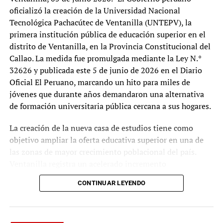
activos y fraude
oficializó la creación de la Universidad Nacional
La Fiscalía de Perú llevó a cabo este martes 25 de
Tecnológica Pachacútec de Ventanilla (UNTEPV), la
febrero un amplio operativo en el que allanó
primera institución pública de educación superior en el
múltiples inmuebles vinculados a Joaquín
distrito de Ventanilla, en la Provincia Constitucional del
Ramírez, actual alcalde de Cajamarca, y a Pier…
Callao. La medida fue promulgada mediante la Ley N.°
32626 y publicada este 5 de junio de 2026 en el Diario
Oficial El Peruano, marcando un hito para miles de
Derechista José Raúl Mulino
jóvenes que durante años demandaron una alternativa
lidera la votación presidencial
de formación universitaria pública cercana a sus hogares.
en Panamá
Con el escrutinio de casi el 60
La creación de la nueva casa de estudios tiene como
por ciento de los votos, el
objetivo ampliar la oferta educativa superior en una de
abogado José Raúl Mulino se posiciona como el
las zonas de mayor crecimiento poblacional del país.
líder indiscutible en la carrera hacia la presidencia
Ventanilla registra un acelerado incremento
de Panamá, superando…
demográfico, con proyecciones que superan los 400 mil
CONTINUAR LEYENDO
habitantes, mientras cada año miles de estudiantes
egresan de secundaria enfrentando una limitada
TEMAS RELACIONADOS:
JOSÉ LUNA GÁLVEZ
LAVADO DE ACTIVOS
MINISTERIO PÚBLICO
disponibilidad de vacantes en universidades públicas y
ORGANIZACIÓN CRIMINAL
PODEMOS
PODER JUDICIAL