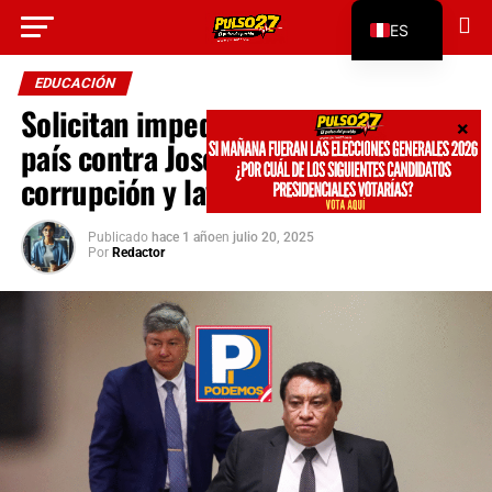
Go to mobile version
ES
EN
EDUCACIÓN
Solicitan impedimento de salida del
país contra José Luna Gálvez por
corrupción y lavado de activos
Publicado
hace 1 año
en
julio 20, 2025
Por
Redactor