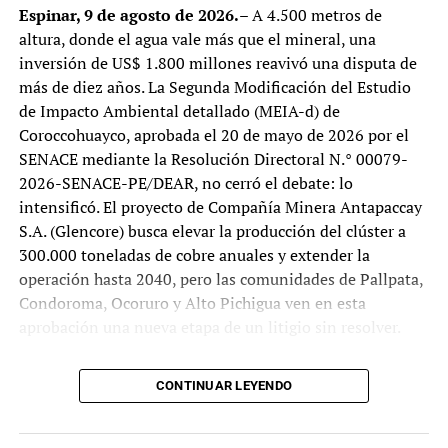
Espinar, 9 de agosto de 2026.
– A 4.500 metros de
TEMAS RELACIONADOS:
ALCALDE DE LIMA
LIMA
altura, donde el agua vale más que el mineral, una
MINISTERIO PÚBLICO
MUNICIPALIDAD DE LIMA
inversión de US$ 1.800 millones reavivó una disputa de
más de diez años. La Segunda Modificación del Estudio
SIGUIENTE
Brasil empata con Marruecos en un debut inesperado y
de Impacto Ambiental detallado (MEIA-d) de
complica su camino en el Grupo C
Coroccohuayco, aprobada el 20 de mayo de 2026 por el
SENACE mediante la Resolución Directoral N.° 00079-
NO TE LO PIERDAS:
Keiko Fujimori mantiene una estrecha ventaja en la recta
2026-SENACE-PE/DEAR, no cerró el debate: lo
final del escrutinio de la segunda vuelta presidencial
intensificó. El proyecto de Compañía Minera Antapaccay
S.A. (Glencore) busca elevar la producción del clúster a
300.000 toneladas de cobre anuales y extender la
Tupaq
operación hasta 2040, pero las comunidades de Pallpata,
Condoroma, Ocoruro y Alto Pichigua ven en esta
aprobación una nueva etapa de un litigio sin resolver.
Coroccohuayco se ubica a 10 kilómetros de la operación
CONTINUAR LEYENDO
actual de Antapaccay, dentro del complejo minero
Antapaccay–Tintaya, y contempla tajo abierto, labores
subterráneas, modificaciones en los tajos norte y sur de