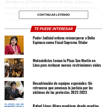
ubicados en el Centro Histórico de Lima. Asimismo,
recordó que en dicha zona existen restricciones para la
realización de marchas, manifestaciones y
CONTINUAR LEYENDO
concentraciones públicas.
TE PUEDE INTERESAR
El municipio informó además que mantiene patrullajes
permanentes, monitoreo mediante cámaras de
Poder Judicial ordena reincorporar a Delia
videovigilancia y drones, además de una coordinación
Espinoza como Fiscal Suprema Titular
constante con las fuerzas del orden para prevenir
posibles actos de violencia o daños a la infraestructura
pública.
Motociclistas toman la Plaza San Martín en
Lima para rechazar nuevas restricciones viales
No obstante, el pronunciamiento ha generado
cuestionamientos entre diversos sectores ciudadanos y
especialistas en derechos fundamentales, quienes
Desactivación de equipos especiales: Un
advierten que medidas de esta naturaleza podrían
retroceso que amenaza la justicia por las
interpretarse como una limitación al ejercicio de
víctimas de las protestas 2022-2023
derechos constitucionales como la libertad de reunión,
expresión y protesta pacífica.
Rafael López Aliaga mantiene deuda coactiva