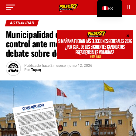
Go to mobile version
ES
EN
ACTUALIDAD
Municipalidad de Lima pide reforzar
control ante movilizaciones y abre
debate sobre derechos ciudadanos
Publicado
hace 2 meses
en
junio 12, 2026
Por
Tupaq