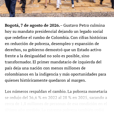
y tres áreas de afloramiento de aguas que consideraban
potencialmente contaminadas. También denunciaron un
túnel desde donde se bombeaba agua hacia camiones
mineros, con ruido y afectaciones que, según los
Bogotá, 7 de agosto de 2026.
– Gustavo Petro culmina
comuneros, impactaban en animales y actividades
hoy su mandato presidencial dejando un legado social
agropecuarias. El propio expediente ambiental reconoce
que redefine el rumbo de Colombia. Con cifras históricas
condiciones de suelo predominantemente ácido y una
en reducción de pobreza, desempleo y expansión de
problemática de disponibilidad de agua para riego
derechos, su gobierno demostró que un Estado activo
durante la época seca.
frente a la desigualdad no solo es posible, sino
transformador. El primer mandatario de izquierda del
Glencore, por su parte, sostiene que utiliza
país deja una nación con menos millones de
principalmente agua reciclada y que, en temporada seca,
colombianos en la indigencia y más oportunidades para
recurre a sumideros para extraer agua. Kalidas
quienes históricamente quedaron al margen.
Madhavpeddi, presidente del Consejo de Administración,
afirmó en 2024 que las comunidades cercanas usan agua
Los números respaldan el cambio. La pobreza monetaria
de manantial y que, desde la perspectiva de la empresa,
se redujo del 36,6 % en 2022 al 28 % en 2025, sacando a
no existe relación entre esas fuentes y el agua utilizada
cerca de 1,8 millones de personas de esa condición en el
por la mina. La compañía también afirma que la calidad
último año medido. La extrema pobreza también cedió