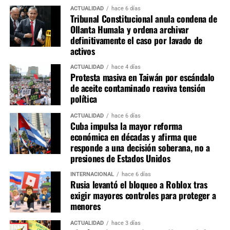
castigar a los responsables cuando los delitos ya fueron
ACTUALIDAD
hace 6 días
Tribunal Constitucional anula condena de
cometidos; resulta indispensable fortalecer los sistemas
Ollanta Humala y ordena archivar
de selección, implementar controles tecnológicos más
definitivamente el caso por lavado de
rigurosos y garantizar investigaciones independientes.
activos
Mientras la corrupción siga contaminando el ingreso a la
ACTUALIDAD
hace 4 días
PNP, continuará debilitándose la legitimidad de una
Protesta masiva en Taiwán por escándalo
institución que debería inspirar confianza y representar
de aceite contaminado reaviva tensión
el primer frente de lucha contra la delincuencia.
política
ACTUALIDAD
hace 6 días
Cuba impulsa la mayor reforma
económica en décadas y afirma que
responde a una decisión soberana, no a
presiones de Estados Unidos
INTERNACIONAL
hace 6 días
Rusia levantó el bloqueo a Roblox tras
exigir mayores controles para proteger a
menores
ACTUALIDAD
hace 3 días