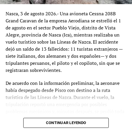
patrimonial, fortalecimiento del sistema judicial, control
Nasca, 3 de agosto 2026.- Una avioneta Cessna 208B
territorial y prevención social del delito.
Grand Caravan de la empresa Aerodiana se estrelló el 1
Con la inseguridad consolidándose como una de las
de agosto en el sector Pueblo Viejo, distrito de Vista
mayores preocupaciones de la población, crecen también
Alegre, provincia de Nasca (Ica), mientras realizaba un
las exigencias para que el Ejecutivo presente resultados
vuelo turístico sobre las Líneas de Nazca. El accidente
concretos más allá de las sucesivas prórrogas de
dejó un saldo de 13 fallecidos: 11 turistas extranjeros —
emergencia. Para diversos sectores, el reto ya no consiste
siete italianos, dos alemanes y dos españoles— y dos
únicamente en ampliar medidas extraordinarias, sino en
tripulantes peruanos, el piloto y el copiloto, sin que se
demostrar que el Estado puede recuperar el control de los
registraran sobrevivientes.
territorios más vulnerables y garantizar la seguridad de la
De acuerdo con la información preliminar, la aeronave
ciudadanía mediante políticas públicas sostenibles y de
había despegado desde Pisco con destino a la ruta
largo plazo.
turística de las Líneas de Nazca. Durante el vuelo, la
Publicaciones relacionadas
tripulación reportó una emergencia por posibles
problemas mecánicos y, minutos después, se perdió toda
comunicación con la aeronave, que terminó impactando
Gobierno de José Jerí activa
CONTINUAR LEYENDO
contra el terreno.
estado de emergencia contra la