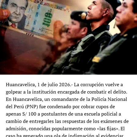
que Humala tuviera conocimiento del origen ilícito de
los recursos ni la existencia de un delito precedente
claramente determinado.
Como consecuencia del fallo, la Fiscalía deberá archivar
de manera definitiva la investigación respecto al
exmandatario, mientras que el juzgado competente
deberá resolver de inmediato su situación jurídica una
vez reciba la notificación oficial. La defensa de Humala,
encabezada por el abogado Wilfredo Pedraza, señaló que
la excarcelación dependerá únicamente de trámites
administrativos ante el Instituto Nacional Penitenciario
Huancavelica, 1 de julio 2026.- La corrupción vuelve a
(INPE), por lo que su salida del penal de Barbadillo
golpear a la institución encargada de combatir el delito.
podría concretarse en las próximas horas o días.
En Huancavelica, un comandante de la Policía Nacional
del Perú (PNP) fue condenado por cobrar cupos de
La sentencia contó con los votos en contra de los
apenas S/ 100 a postulantes de una escuela policial a
magistrados Luz Pacheco Zerga y Manuel Monteagudo
cambio de entregarles las respuestas de los exámenes de
Valdez, quienes consideraron que el Tribunal
admisión, conocidas popularmente como «las fijas». El
Constitucional no debía intervenir cuando el proceso
caso ha generado una ola de indignación al evidenciar