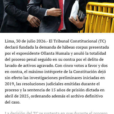
cuestiona al Estado en foro
plantea nuevos cuestionamientos sobre los estándares
sobre víctimas de la violencia
de seguridad de los vuelos turísticos y podría afectar
política
temporalmente la confianza de visitantes nacionales y
En el marco del Foro Nacional “Avances en las
extranjeros en uno de los principales destinos turísticos
políticas de Reparación y el acceso a la Justicia
del país.
para víctimas y afectados por la violencia
política”, realizado en la sala Alberto Andrade…
Lima, 30 de julio 2026.- El Tribunal Constitucional (TC)
declaró fundada la demanda de hábeas corpus presentada
por el expresidente Ollanta Humala y anuló la totalidad
TEMAS RELACIONADOS:
AREQUIPA
CRIMEN ORGANIZADO
del proceso penal seguido en su contra por el delito de
ESTADO DE EMERGENCIA
INSEGURIDAD CIUDADANA
VRAEM
lavado de activos agravado. Con cinco votos a favor y dos
SIGUIENTE
en contra, el máximo intérprete de la Constitución dejó
Cusco en alerta: convocan paro macro regional por el gas
sin efecto las investigaciones preliminares iniciadas en
mientras muertes y emergencias golpean al turismo
2019, las resoluciones judiciales emitidas durante el
NO TE LO PIERDAS:
proceso y la sentencia de 15 años de prisión dictada en
Friaje y heladas golpean al sur del Perú: temperaturas bajo
abril de 2025, ordenando además el archivo definitivo
cero ponen en alerta a miles de familias y amenazan al
del caso.
ganado
La decisión del TC se sustenta en que durante el proceso