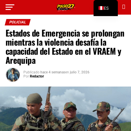
Go to mobile version
ES
EN
POLICIAL
Estados de Emergencia se prolongan
mientras la violencia desafía la
capacidad del Estado en el VRAEM y
Arequipa
Publicado
hace 4 semanas
en
julio 7, 2026
Por
Redactor